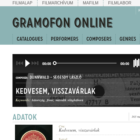
FILMALAP
FILMARCHÍVUM
MAFILM
FILMLABOR
00:00
00:00
DÜNNWALD
-
SEGESDY LÁSZLÓ
COMPOSER:
Kedvesem, visszavárlak
Keywords:
hátország
front
második világháború
163 me
INDULÓDAL
GENRE:
Cím:
Kedvesem, visszavárlak
Szerző: