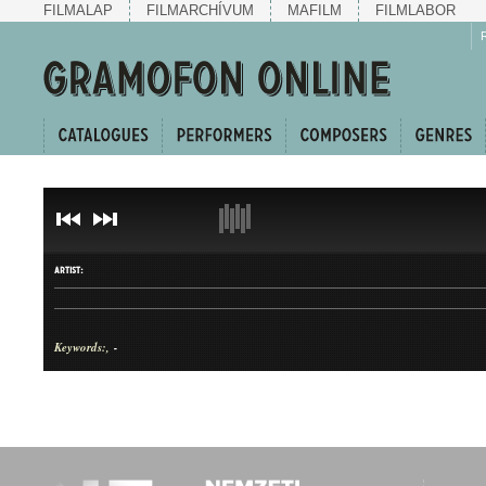
FILMALAP
FILMARCHÍVUM
MAFILM
FILMLABOR
ARTIST:
Keywords:
-
TITLE
ARTIST
-
-
COMPOSER: