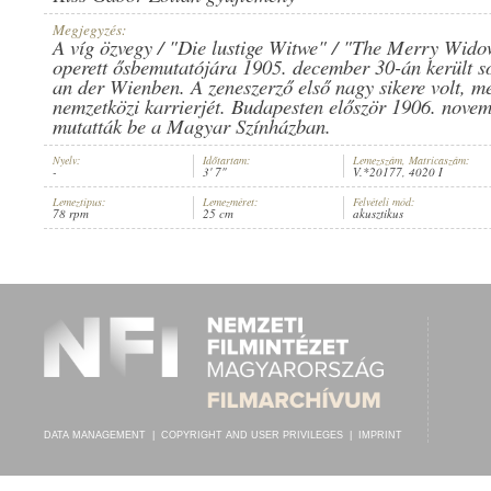
Megjegyzés:
A víg özvegy / "Die lustige Witwe" / "The Merry Widow
operett ősbemutatójára 1905. december 30-án került so
an der Wienben. A zeneszerző első nagy sikere volt, m
nemzetközi karrierjét. Budapesten először 1906. nove
K. U. K. INFANTERIE-REGIMENT NO. 51. FREIHERR VON PROBSZT
ARTIST:
mutatták be a Magyar Színházban.
Nyelv:
Időtartam:
Lemezszám, Matricaszám:
-
3' 7"
V.*20177, 4020 I
Lemeztípus:
Lemezméret:
Felvételi mód:
78 rpm
25 cm
akusztikus
DATA MANAGEMENT
|
COPYRIGHT AND USER PRIVILEGES
|
IMPRINT