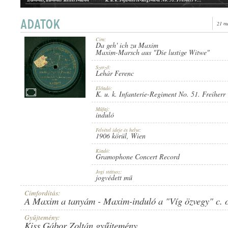
Hoch Habsburg
K. u. k. Infanterie-Regiment No. 51. Freiherr von Probszt
21 m
Cím:
Da geh' ich zu Maxim
1906 KÖRÜL
Maxim-Marsch aus "Die lustige Witwe"
PUBLICATION:
Szerző:
Lehár Ferenc
Előadó:
K. u. k. Infanterie-Regiment No. 51. Freiherr
Műfaj:
induló
GRAMOPHONE CONCERT RECORD
PUBLISHER:
Felvétel ideje és helye:
1906 körül
, Wien
Kiadó:
Gramophone Concert Record
Jogi státusz:
jogvédett mű
Címfordítás:
A Maxim a tanyám - Maxim-induló a "Víg özvegy" c. o
V.*20177
RECORD NUMBER:
Gyűjtemény:
Kiss Gábor Zoltán gyűjtemény