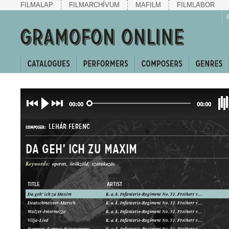
FILMALAP
FILMARCHÍVUM
MAFILM
FILMLABOR
00:00
00:00
LEHÁR FERENC
COMPOSER:
Da geh' ich zu Maxim
Keywords:
operett
örökzöld
szórakozás
TITLE
ARTIST
Da geh' ich zu Maxim
K. u. k. Infanterie-Regiment No. 51. Freiherr von Probszt
INDULÓ
Deutschmeister-Marsch
K. u. k. Infanterie-Regiment No. 51. Freiherr von Probszt
GENRE:
Walzer-Intermezzo
K. u. k. Infanterie-Regiment No. 51. Freiherr von Probszt
Vilja-Lied
K. u. k. Infanterie-Regiment No. 51. Freiherr von Probszt
Dummer, dummer Reitersmann
K. u. k. Infanterie-Regiment No. 51. Freiherr von Probszt