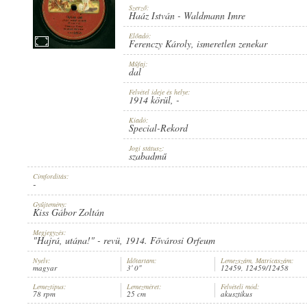
Szerző:
Haáz István
-
Waldmann Imre
Előadó:
Ferenczy Károly
,
ismeretlen zenekar
Műfaj:
1914 KÖRÜL
PUBLICATION:
dal
Felvétel ideje és helye:
1914 körül
, -
Kiadó:
Special-Rekord
Jogi státusz:
szabadmű
SPECIAL-REKORD
PUBLISHER:
Címfordítás:
-
Gyűjtemény:
Kiss Gábor Zoltán
Megjegyzés:
"Hajrá, utána!" - revü, 1914. Fővárosi Orfeum
Nyelv:
Időtartam:
Lemezszám, Matricaszám:
magyar
3' 0"
12459, 12459/12458
12459
RECORD NUMBER:
Lemeztípus:
Lemezméret:
Felvételi mód:
78 rpm
25 cm
akusztikus