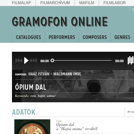
FILMALAP
FILMARCHÍVUM
MAFILM
FILMLABOR
00:00
00:00
HAÁZ ISTVÁN
-
WALDMANN IMRE
COMPOSER:
Ópium dal
Keywords:
revü
hajrá
utána!
86 m
DAL
GENRE:
Cím:
Ópium dal
a "Hajrá utána" revüből