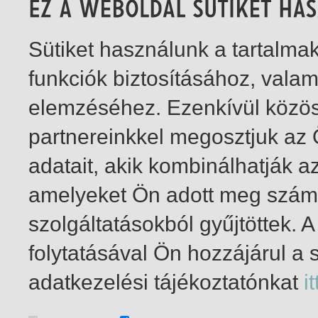
Sütiket használunk a tartalm
funkciók biztosításához, vala
elemzéséhez. Ezenkívül közö
partnereinkkel megosztjuk az
adatait, akik kombinálhatják a
amelyeket Ön adott meg számu
szolgáltatásokból gyűjtöttek.
folytatásával Ön hozzájárul a 
1-1
/ total 1 hit
adatkezelési tájékoztatónkat
it