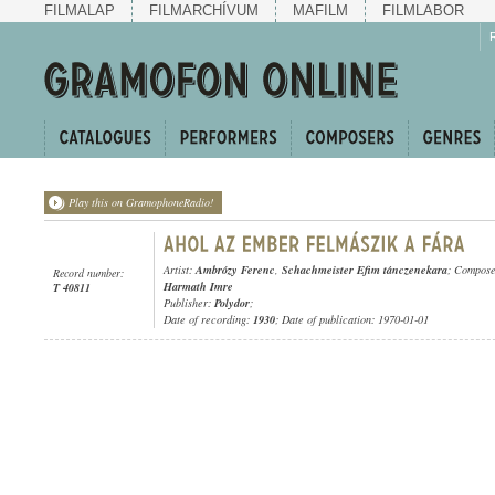
FILMALAP
FILMARCHÍVUM
MAFILM
FILMLABOR
Play this on GramophoneRadio!
Artist:
Ambrózy Ferenc
,
Schachmeister Efim tánczenekara
; Compos
Record number:
Harmath Imre
T 40811
Publisher:
Polydor
;
Date of recording:
1930
; Date of publication: 1970-01-01