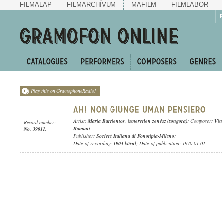
FILMALAP
FILMARCHÍVUM
MAFILM
FILMLABOR
Play this on GramophoneRadio!
Artist:
Maria Barrientos
,
ismeretlen zenész (zongora)
; Composer:
Vin
Record number:
Romani
No. 39011.
Publisher:
Societá Italiana di Fonotipia-Milano
;
Date of recording:
1904 körül
; Date of publication: 1970-01-01