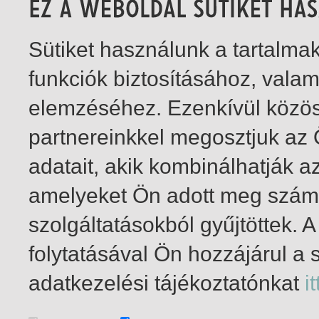
Sütiket használunk a tartalm
funkciók biztosításához, vala
elemzéséhez. Ezenkívül közö
partnereinkkel megosztjuk az
adatait, akik kombinálhatják a
amelyeket Ön adott meg számu
szolgáltatásokból gyűjtöttek.
folytatásával Ön hozzájárul a 
1-1
/ total 1 hit
adatkezelési tájékoztatónkat
it