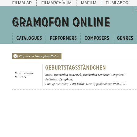
FILMALAP
FILMARCHÍVUM
MAFILM
FILMLABOR
Play this on GramophoneRadio!
Record number:
Artist:
ismeretlen színészek
,
ismeretlen zenekar
; Composer: -
No. 1014.
Publisher:
Lyrophon
;
Date of recording:
1906 körül
; Date of publication: 1970-01-01