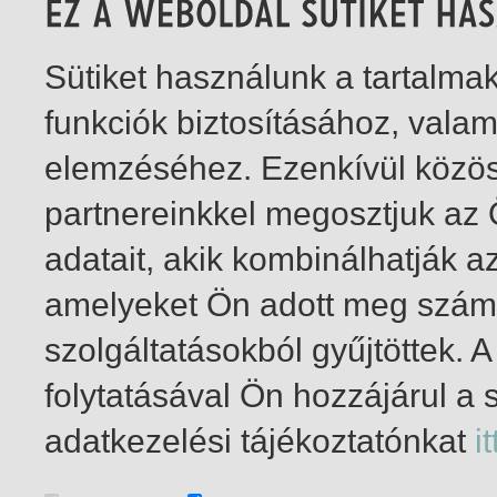
Sütiket használunk a tartalm
funkciók biztosításához, vala
elemzéséhez. Ezenkívül közö
partnereinkkel megosztjuk az
adatait, akik kombinálhatják a
amelyeket Ön adott meg számu
szolgáltatásokból gyűjtöttek.
folytatásával Ön hozzájárul a 
1-1
/ total 1 hit
adatkezelési tájékoztatónkat
it