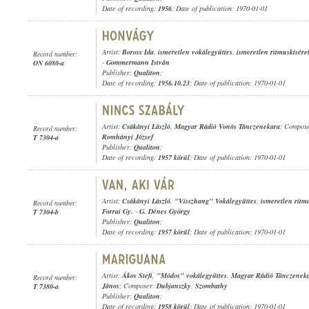
Date of recording:
1956
; Date of publication: 1970-01-01
Artist:
Boross Ida
,
ismeretlen vokálegyüttes
,
ismeretlen ritmuskísére
Record number:
-
Gommermann István
ON 6080-a
Publisher:
Qualiton
;
Date of recording:
1956.10.23
; Date of publication: 1970-01-01
Artist:
Csákányi László
,
Magyar Rádió Vonós Tánczenekara
; Compos
Record number:
Romhányi József
T 7304-a
Publisher:
Qualiton
;
Date of recording:
1957 körül
; Date of publication: 1970-01-01
Artist:
Csákányi László
,
"Visszhang" Vokálegyüttes
,
ismeretlen ritm
Record number:
Forrai Gy.
-
G. Dénes György
T 7304-b
Publisher:
Qualiton
;
Date of recording:
1957 körül
; Date of publication: 1970-01-01
Artist:
Ákos Stefi
,
"Módos" vokálegyüttes
,
Magyar Rádió Tánczenek
Record number:
János
; Composer:
Dubjanszky
,
Szombathy
T 7380-a
Publisher:
Qualiton
;
Date of recording:
1958 körül
; Date of publication: 1970-01-01