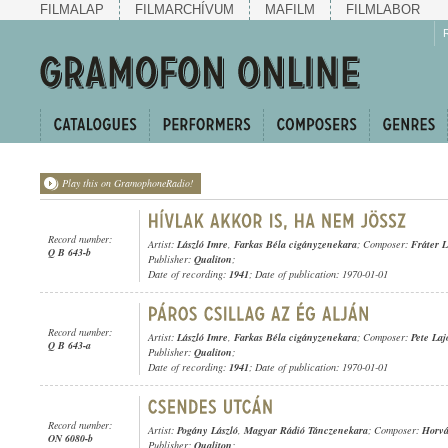
FILMALAP
FILMARCHÍVUM
MAFILM
FILMLABOR
Play this on GramophoneRadio!
Record number:
Artist:
László Imre
,
Farkas Béla cigányzenekara
; Composer:
Fráter 
Q B 643-b
Publisher:
Qualiton
;
Date of recording:
1941
; Date of publication: 1970-01-01
Record number:
Artist:
László Imre
,
Farkas Béla cigányzenekara
; Composer:
Pete Laj
Q B 643-a
Publisher:
Qualiton
;
Date of recording:
1941
; Date of publication: 1970-01-01
Record number:
Artist:
Pogány László
,
Magyar Rádió Tánczenekara
; Composer:
Horvá
ON 6080-b
Publisher:
Qualiton
;