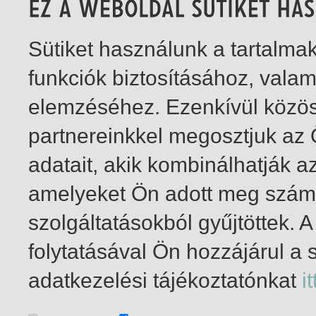
Sütiket használunk a tartalm
funkciók biztosításához, vala
elemzéséhez. Ezenkívül közö
partnereinkkel megosztjuk az
adatait, akik kombinálhatják a
amelyeket Ön adott meg számu
szolgáltatásokból gyűjtöttek.
folytatásával Ön hozzájárul a 
1-10
/ total 10 hit
adatkezelési tájékoztatónkat
it