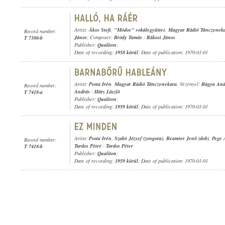
Artist:
Ákos Stefi
,
"Módos" vokálegyüttes
,
Magyar Rádió Tánczenek
Record number:
János
; Composer:
Bródy Tamás
-
Rákosi János
T 7380-b
Publisher:
Qualiton
;
Date of recording:
1958 körül
; Date of publication: 1970-01-01
Artist:
Psota Irén
,
Magyar Rádió Tánczenekara
, Vezényel:
Bágya And
Record number:
András
-
Hárs László
T 7418-a
Publisher:
Qualiton
;
Date of recording:
1959 körül
; Date of publication: 1970-01-01
Artist:
Psota Irén
,
Szabó József (zongora)
,
Beamter Jenő (dob)
,
Pege 
Record number:
Tardos Péter
-
Tardos Péter
T 7418-b
Publisher:
Qualiton
;
Date of recording:
1959 körül
; Date of publication: 1970-01-01