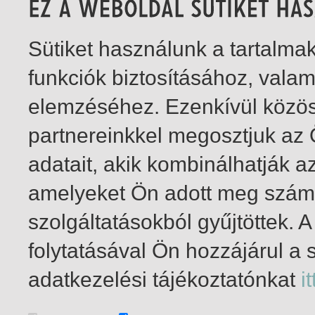
Sütiket használunk a tartalm
funkciók biztosításához, vala
elemzéséhez. Ezenkívül közö
partnereinkkel megosztjuk az
adatait, akik kombinálhatják a
amelyeket Ön adott meg számu
szolgáltatásokból gyűjtöttek.
folytatásával Ön hozzájárul a 
1-1
/ total 1 hit
adatkezelési tájékoztatónkat
it