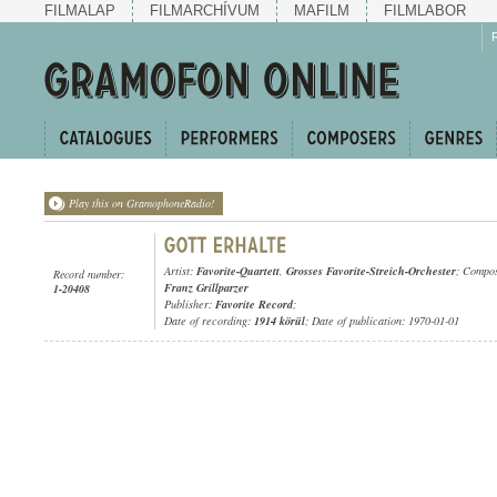
FILMALAP
FILMARCHÍVUM
MAFILM
FILMLABOR
Play this on GramophoneRadio!
Artist:
Favorite-Quartett
,
Grosses Favorite-Streich-Orchester
; Compo
Record number:
Franz Grillparzer
1-20408
Publisher:
Favorite Record
;
Date of recording:
1914 körül
; Date of publication: 1970-01-01