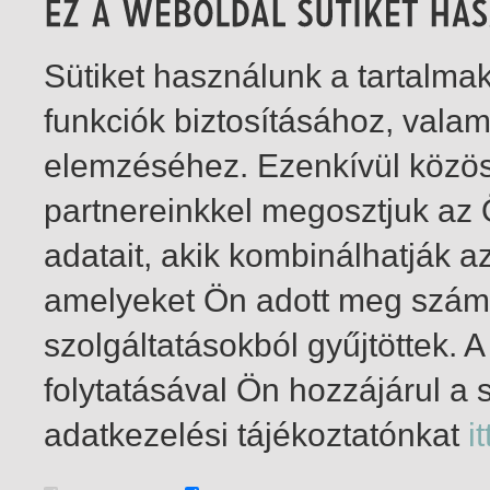
Sütiket használunk a tartalm
funkciók biztosításához, vala
elemzéséhez. Ezenkívül közö
partnereinkkel megosztjuk az
adatait, akik kombinálhatják a
amelyeket Ön adott meg számu
szolgáltatásokból gyűjtöttek.
folytatásával Ön hozzájárul a 
1-2
/ total 2 hit
adatkezelési tájékoztatónkat
it