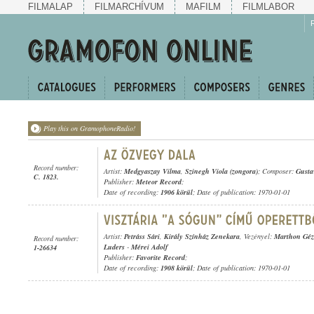
FILMALAP
FILMARCHÍVUM
MAFILM
FILMLABOR
Play this on GramophoneRadio!
Record number:
Artist:
Medgyaszay Vilma
,
Szinegh Viola (zongora)
; Composer:
Gusta
C. 1823.
Publisher:
Meteor Record
;
Date of recording:
1906 körül
; Date of publication: 1970-01-01
Artist:
Petráss Sári
,
Király Színház Zenekara
, Vezényel:
Marthon Géz
Record number:
Luders
-
Mérei Adolf
1-26634
Publisher:
Favorite Record
;
Date of recording:
1908 körül
; Date of publication: 1970-01-01