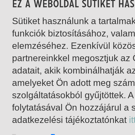
Sütiket használunk a tartalm
funkciók biztosításához, vala
elemzéséhez. Ezenkívül közö
partnereinkkel megosztjuk az
adatait, akik kombinálhatják a
amelyeket Ön adott meg számu
szolgáltatásokból gyűjtöttek.
folytatásával Ön hozzájárul a 
1-1
/ total 1 hit
adatkezelési tájékoztatónkat
it