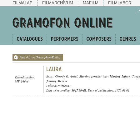
FILMALAP
FILMARCHÍVUM
MAFILM
FILMLABOR
Play this on GramophoneRadio!
Artist:
Gorody G. Antal
,
Martiny zenekar (arr: Martiny Lajos)
; Comp
Record number:
Johnny Mercer
MF 166-a
Publisher:
Odeon
;
Date of recording:
1947 körül
; Date of publication: 1970-01-01