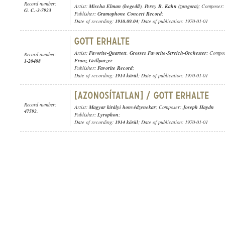
Record number:
Artist:
Mischa Elman (hegedű)
,
Percy B. Kahn (zongora)
; Composer
G. C.-3-7923
Publisher:
Gramophone Concert Record
;
Date of recording:
1910.09.04
; Date of publication: 1970-01-01
Artist:
Favorite-Quartett
,
Grosses Favorite-Streich-Orchester
; Compo
Record number:
Franz Grillparzer
1-20408
Publisher:
Favorite Record
;
Date of recording:
1914 körül
; Date of publication: 1970-01-01
Record number:
Artist:
Magyar királyi honvédzenekar
; Composer:
Joseph Haydn
47592.
Publisher:
Lyrophon
;
Date of recording:
1914 körül
; Date of publication: 1970-01-01