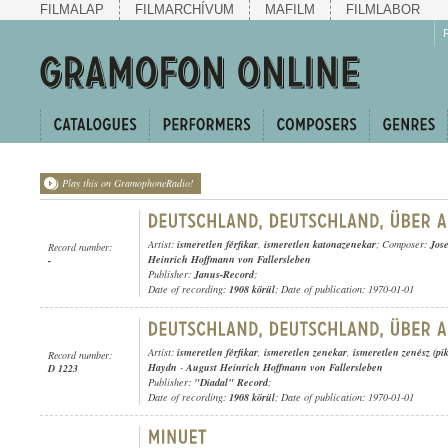
FILMALAP
FILMARCHÍVUM
MAFILM
FILMLABOR
Play this on GramophoneRadio!
Artist:
ismeretlen férfikar
,
ismeretlen katonazenekar
; Composer:
Jos
Record number:
Heinrich Hoffmann von Fallersleben
-
Publisher:
Janus-Record
;
Date of recording:
1908 körül
; Date of publication: 1970-01-01
Artist:
ismeretlen férfikar
,
ismeretlen zenekar
,
ismeretlen zenész (pik
Record number:
Haydn
-
August Heinrich Hoffmann von Fallersleben
D 1223
Publisher:
"Diadal" Record
;
Date of recording:
1908 körül
; Date of publication: 1970-01-01