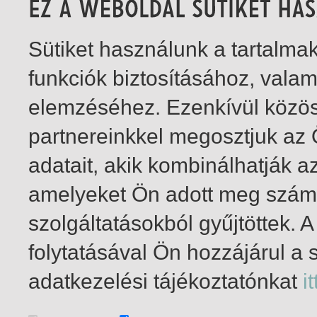
Sütiket használunk a tartalm
funkciók biztosításához, vala
elemzéséhez. Ezenkívül közö
partnereinkkel megosztjuk az
adatait, akik kombinálhatják a
amelyeket Ön adott meg számu
szolgáltatásokból gyűjtöttek.
folytatásával Ön hozzájárul a 
1-5
/ total 5 hit
adatkezelési tájékoztatónkat
it