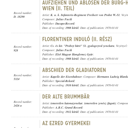
Record number:
Artist:
K. u. k. Infanterie-Regiment Freiherr von Probst W.-51
, Vezé
D. 18290
Composer:
Julius Fucik
Publisher:
Dacapo-Record
;
Date of recording:
1908 körül
; Date of publication: 1970-01-01
Artist:
Cs. és kir. "Probszt báró" 51. gyalogezred zenekara
, Vezényel
Record number:
Composer:
Julius Fucik
928
Publisher:
Első Magyar Hanglemez Gyár
;
Date of recording:
1908 körül
; Date of publication: 1970-01-01
Record number:
Artist:
Kapelle der Eisenbahner
; Composer:
Hermann Ludwig Blank
5324
Publisher:
Special-Rekord
;
Date of recording:
1910 körül
; Date of publication: 1970-01-01
Record number:
Artist:
ismeretlen katonazenekar
,
ismeretlen zenész (fagott)
; Compos
2426 a
Publisher:
A.B.C. Grand Record
;
Date of recording:
1912 körül
; Date of publication: 1970-01-01