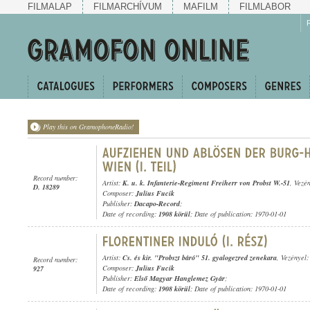
FILMALAP
FILMARCHÍVUM
MAFILM
FILMLABOR
Play this on GramophoneRadio!
Record number:
Artist:
K. u. k. Infanterie-Regiment Freiherr von Probst W.-51
, Vezé
D. 18289
Composer:
Julius Fucik
Publisher:
Dacapo-Record
;
Date of recording:
1908 körül
; Date of publication: 1970-01-01
Artist:
Cs. és kir. "Probszt báró" 51. gyalogezred zenekara
, Vezényel
Record number:
Composer:
Julius Fucik
927
Publisher:
Első Magyar Hanglemez Gyár
;
Date of recording:
1908 körül
; Date of publication: 1970-01-01