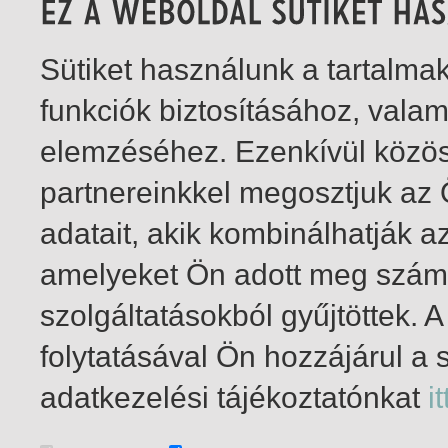
Sütiket használunk a tartalm
funkciók biztosításához, vala
elemzéséhez. Ezenkívül közö
partnereinkkel megosztjuk az
adatait, akik kombinálhatják a
amelyeket Ön adott meg számu
szolgáltatásokból gyűjtöttek.
folytatásával Ön hozzájárul a 
1-8
/ total 8 hit
adatkezelési tájékoztatónkat
it