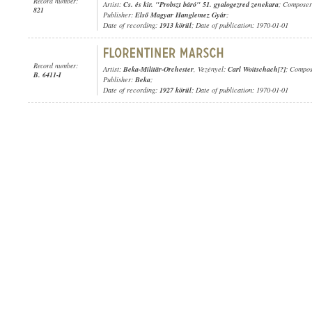
Record number:
Artist:
Cs. és kir. "Probszt báró" 51. gyalogezred zenekara
; Compose
821
Publisher:
Első Magyar Hanglemez Gyár
;
Date of recording:
1913 körül
; Date of publication: 1970-01-01
Record number:
Artist:
Beka-Militär-Orchester
, Vezényel:
Carl Woitschach[?]
; Compo
B. 6411-I
Publisher:
Beka
;
Date of recording:
1927 körül
; Date of publication: 1970-01-01