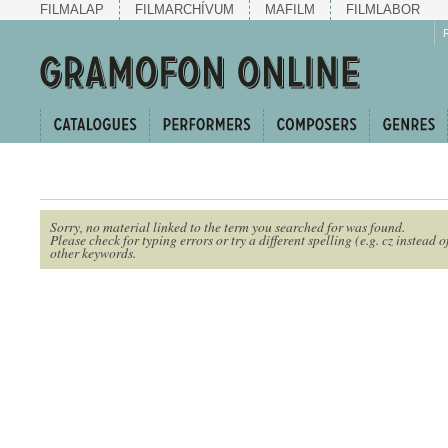
FILMALAP
FILMARCHÍVUM
MAFILM
FILMLABOR
Sorry, no material linked to the term you searched for was found.
Please check for typing errors or try a different spelling (e.g. cz instead o
other keywords.