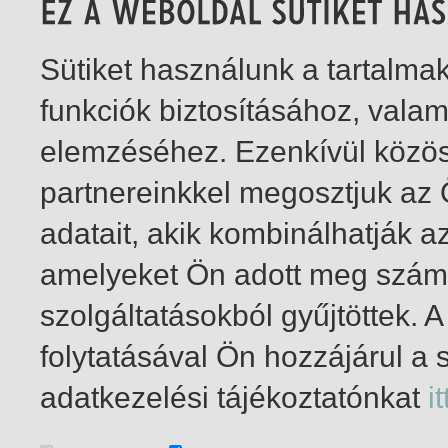
Sütiket használunk a tartalm
funkciók biztosításához, vala
elemzéséhez. Ezenkívül közö
partnereinkkel megosztjuk az
adatait, akik kombinálhatják a
amelyeket Ön adott meg számu
szolgáltatásokból gyűjtöttek.
folytatásával Ön hozzájárul a 
1-0
/ total 0 hit
adatkezelési tájékoztatónkat
it