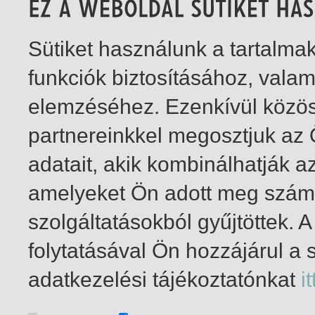
Sütiket használunk a tartalm
funkciók biztosításához, vala
elemzéséhez. Ezenkívül közö
partnereinkkel megosztjuk az
adatait, akik kombinálhatják a
amelyeket Ön adott meg számu
szolgáltatásokból gyűjtöttek.
folytatásával Ön hozzájárul a 
1-2
/ total 2 hit
adatkezelési tájékoztatónkat
it