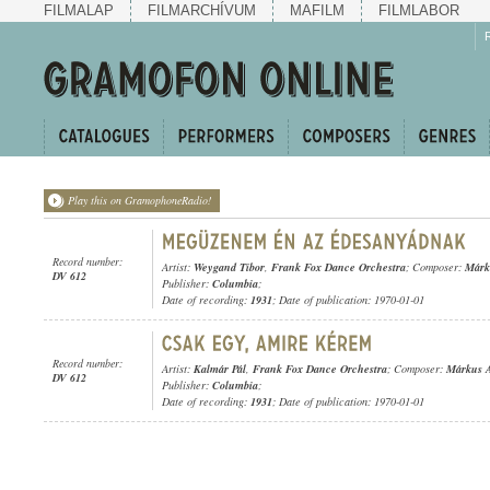
FILMALAP
FILMARCHÍVUM
MAFILM
FILMLABOR
Play this on GramophoneRadio!
Record number:
Artist:
Weygand Tibor
,
Frank Fox Dance Orchestra
; Composer:
Márk
DV 612
Publisher:
Columbia
;
Date of recording:
1931
; Date of publication: 1970-01-01
Record number:
Artist:
Kalmár Pál
,
Frank Fox Dance Orchestra
; Composer:
Márkus A
DV 612
Publisher:
Columbia
;
Date of recording:
1931
; Date of publication: 1970-01-01