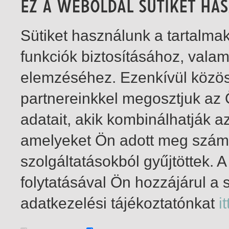
Sütiket használunk a tartalm
funkciók biztosításához, vala
elemzéséhez. Ezenkívül közö
partnereinkkel megosztjuk az
adatait, akik kombinálhatják a
amelyeket Ön adott meg számu
szolgáltatásokból gyűjtöttek.
folytatásával Ön hozzájárul a 
1-2
/ total 2 hit
adatkezelési tájékoztatónkat
it