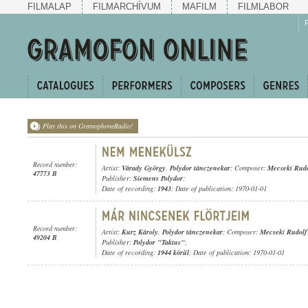
FILMALAP
FILMARCHÍVUM
MAFILM
FILMLABOR
Play this on GramophoneRadio!
Record number:
Artist:
Várady György
,
Polydor tánczenekar
; Composer:
Mecseki Rudo
47773 B
Publisher:
Siemens Polydor
;
Date of recording:
1943
; Date of publication: 1970-01-01
Record number:
Artist:
Kurz Károly
,
Polydor tánczenekar
; Composer:
Mecseki Rudolf
49204 B
Publisher:
Polydor "Taktus"
;
Date of recording:
1944 körül
; Date of publication: 1970-01-01