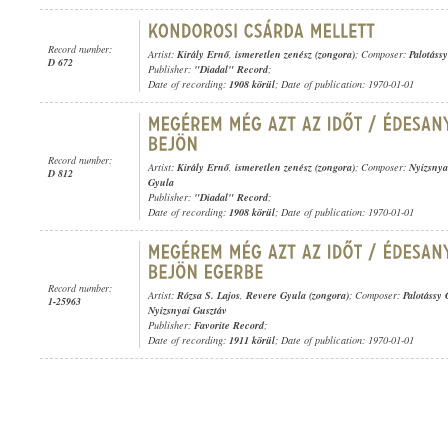
Record number:
Artist:
Király Ernő
,
ismeretlen zenész (zongora)
; Composer:
Palotáss
D 672
Publisher:
"Diadal" Record
;
Date of recording:
1908 körül
; Date of publication: 1970-01-01
Record number:
Artist:
Király Ernő
,
ismeretlen zenész (zongora)
; Composer:
Nyizsnya
D 812
Gyula
Publisher:
"Diadal" Record
;
Date of recording:
1908 körül
; Date of publication: 1970-01-01
Record number:
Artist:
Rózsa S. Lajos
,
Revere Gyula (zongora)
; Composer:
Palotássy
1-25963
Nyizsnyai Gusztáv
Publisher:
Favorite Record
;
Date of recording:
1911 körül
; Date of publication: 1970-01-01