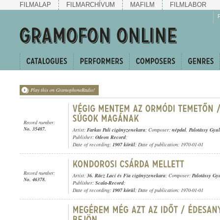
FILMALAP
FILMARCHÍVUM
MAFILM
FILMLABOR
Play this on GramophoneRadio!
Record number:
No. 35487.
Artist:
Farkas Pali cigányzenekara
; Composer:
népdal
,
Palotássy Gyu
Publisher:
Odeon Record
;
Date of recording:
1907 körül
; Date of publication: 1970-01-01
Record number:
Artist:
36. Rácz Laci és Fia cigányzenekara
; Composer:
Palotássy Gy
No. 46378.
Publisher:
Scala-Record
;
Date of recording:
1907 körül
; Date of publication: 1970-01-01