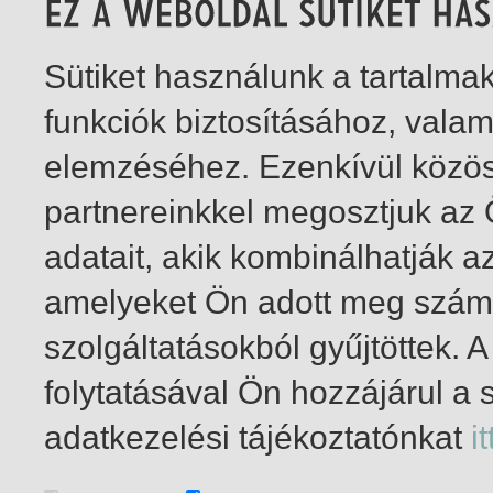
Sütiket használunk a tartalm
funkciók biztosításához, vala
elemzéséhez. Ezenkívül közö
partnereinkkel megosztjuk az
adatait, akik kombinálhatják a
amelyeket Ön adott meg számu
szolgáltatásokból gyűjtöttek.
folytatásával Ön hozzájárul a 
1-10
/ total 10 hit
adatkezelési tájékoztatónkat
it