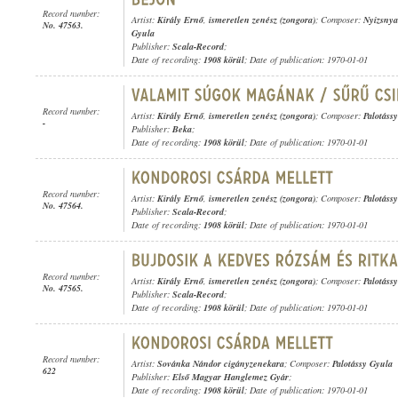
Record number:
Artist:
Király Ernő
,
ismeretlen zenész (zongora)
; Composer:
Nyizsnya
No. 47563.
Gyula
Publisher:
Scala-Record
;
Date of recording:
1908 körül
; Date of publication: 1970-01-01
Record number:
Artist:
Király Ernő
,
ismeretlen zenész (zongora)
; Composer:
Palotáss
-
Publisher:
Beka
;
Date of recording:
1908 körül
; Date of publication: 1970-01-01
Record number:
Artist:
Király Ernő
,
ismeretlen zenész (zongora)
; Composer:
Palotáss
No. 47564.
Publisher:
Scala-Record
;
Date of recording:
1908 körül
; Date of publication: 1970-01-01
Record number:
Artist:
Király Ernő
,
ismeretlen zenész (zongora)
; Composer:
Palotáss
No. 47565.
Publisher:
Scala-Record
;
Date of recording:
1908 körül
; Date of publication: 1970-01-01
Record number:
Artist:
Sovánka Nándor cigányzenekara
; Composer:
Palotássy Gyula
622
Publisher:
Első Magyar Hanglemez Gyár
;
Date of recording:
1908 körül
; Date of publication: 1970-01-01