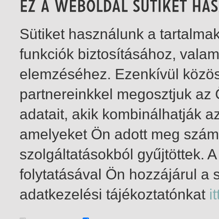
Sütiket használunk a tartalm
funkciók biztosításához, vala
elemzéséhez. Ezenkívül közö
partnereinkkel megosztjuk az
adatait, akik kombinálhatják a
amelyeket Ön adott meg számu
szolgáltatásokból gyűjtöttek.
folytatásával Ön hozzájárul a 
1-2
/ total 2 hit
adatkezelési tájékoztatónkat
it