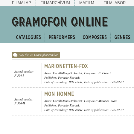
FILMALAP
FILMARCHÍVUM
MAFILM
FILMLABOR
Play this on GramophoneRadio!
Record number:
Artist:
Corelli-Tanz-Orchester
; Composer:
E. Gareri
F 304-I
Publisher:
Favorite Record
;
Date of recording:
1921 körül
; Date of publication: 1970-01-01
Record number:
Artist:
Corelli-Tanz-Orchester
; Composer:
Maurice Yvain
F 306-II
Publisher:
Favorite Record
;
Date of recording:
1921 körül
; Date of publication: 1970-01-01