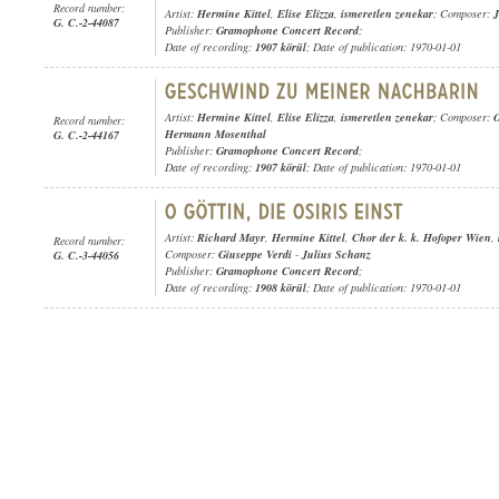
Record number:
Artist:
Hermine Kittel
,
Elise Elizza
,
ismeretlen zenekar
; Composer:
J
G. C.-2-44087
Publisher:
Gramophone Concert Record
;
Date of recording:
1907 körül
; Date of publication: 1970-01-01
Artist:
Hermine Kittel
,
Elise Elizza
,
ismeretlen zenekar
; Composer:
O
Record number:
Hermann Mosenthal
G. C.-2-44167
Publisher:
Gramophone Concert Record
;
Date of recording:
1907 körül
; Date of publication: 1970-01-01
Artist:
Richard Mayr
,
Hermine Kittel
,
Chor der k. k. Hofoper Wien
,
Record number:
Composer:
Giuseppe Verdi
-
Julius Schanz
G. C.-3-44056
Publisher:
Gramophone Concert Record
;
Date of recording:
1908 körül
; Date of publication: 1970-01-01