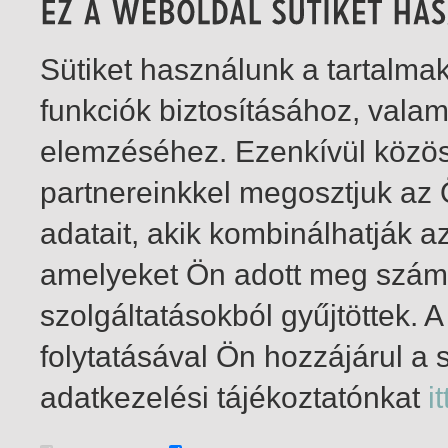
Sütiket használunk a tartalm
funkciók biztosításához, vala
elemzéséhez. Ezenkívül közö
partnereinkkel megosztjuk az
adatait, akik kombinálhatják a
amelyeket Ön adott meg számu
szolgáltatásokból gyűjtöttek.
folytatásával Ön hozzájárul a 
1-5
/ total 5 hit
adatkezelési tájékoztatónkat
it