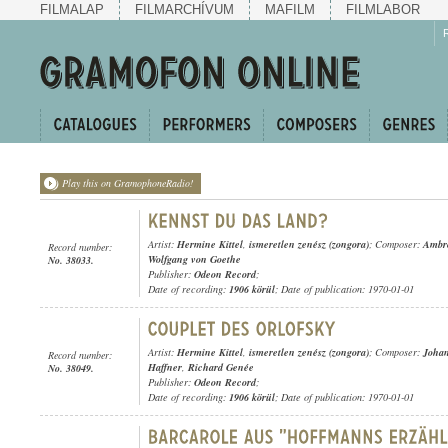
FILMALAP
FILMARCHÍVUM
MAFILM
FILMLABOR
Play this on GramophoneRadio!
Artist:
Hermine Kittel
,
ismeretlen zenész (zongora)
; Composer:
Ambr
Record number:
Wolfgang von Goethe
No. 38033.
Publisher:
Odeon Record
;
Date of recording:
1906 körül
; Date of publication: 1970-01-01
Artist:
Hermine Kittel
,
ismeretlen zenész (zongora)
; Composer:
Johan
Record number:
Haffner
,
Richard Genée
No. 38049.
Publisher:
Odeon Record
;
Date of recording:
1906 körül
; Date of publication: 1970-01-01