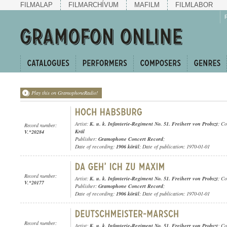
FILMALAP
FILMARCHÍVUM
MAFILM
FILMLABOR
Play this on GramophoneRadio!
Artist:
K. u. k. Infanterie-Regiment No. 51. Freiherr von Probszt
; C
Record number:
Král
V.*20284
Publisher:
Gramophone Concert Record
;
Date of recording:
1906 körül
; Date of publication: 1970-01-01
Record number:
Artist:
K. u. k. Infanterie-Regiment No. 51. Freiherr von Probszt
; C
V.*20177
Publisher:
Gramophone Concert Record
;
Date of recording:
1906 körül
; Date of publication: 1970-01-01
Record number:
Artist:
K. u. k. Infanterie-Regiment No. 51. Freiherr von Probszt
; C