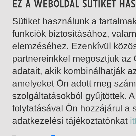
Sütiket használunk a tartalm
funkciók biztosításához, vala
elemzéséhez. Ezenkívül közö
partnereinkkel megosztjuk az
adatait, akik kombinálhatják a
amelyeket Ön adott meg számu
szolgáltatásokból gyűjtöttek.
folytatásával Ön hozzájárul a 
1-6
/ total 6 hit
adatkezelési tájékoztatónkat
it