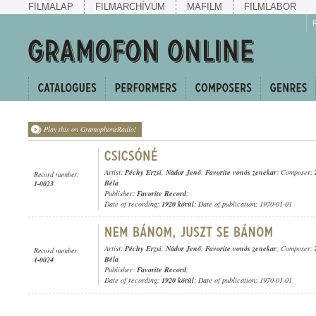
FILMALAP
FILMARCHÍVUM
MAFILM
FILMLABOR
Play this on GramophoneRadio!
Artist:
Péchy Erzsi
,
Nádor Jenő
,
Favorite vonós zenekar
; Composer:
Record number:
Béla
1-0023
Publisher:
Favorite Record
;
Date of recording:
1920 körül
; Date of publication: 1970-01-01
Artist:
Péchy Erzsi
,
Nádor Jenő
,
Favorite vonós zenekar
; Composer:
Record number:
Béla
1-0024
Publisher:
Favorite Record
;
Date of recording:
1920 körül
; Date of publication: 1970-01-01