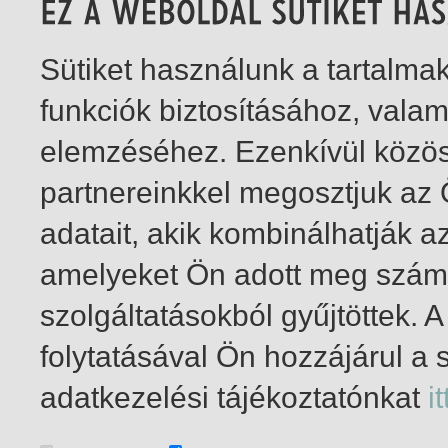
Sütiket használunk a tartalm
funkciók biztosításához, vala
elemzéséhez. Ezenkívül közö
partnereinkkel megosztjuk az
adatait, akik kombinálhatják a
amelyeket Ön adott meg számu
szolgáltatásokból gyűjtöttek.
folytatásával Ön hozzájárul a 
1-2
/ total 2 hit
adatkezelési tájékoztatónkat
it