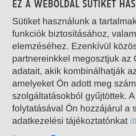
Sütiket használunk a tartalm
funkciók biztosításához, vala
elemzéséhez. Ezenkívül közö
partnereinkkel megosztjuk az
adatait, akik kombinálhatják a
amelyeket Ön adott meg számu
szolgáltatásokból gyűjtöttek.
folytatásával Ön hozzájárul a 
1-1
/ total 1 hit
adatkezelési tájékoztatónkat
it