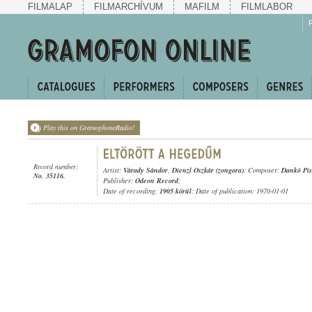
FILMALAP
FILMARCHÍVUM
MAFILM
FILMLABOR
Play this on GramophoneRadio!
Record number:
Artist:
Várady Sándor
,
Dienzl Oszkár (zongora)
; Composer:
Dankó Pis
No. 35116.
Publisher:
Odeon Record
;
Date of recording:
1905 körül
; Date of publication: 1970-01-01