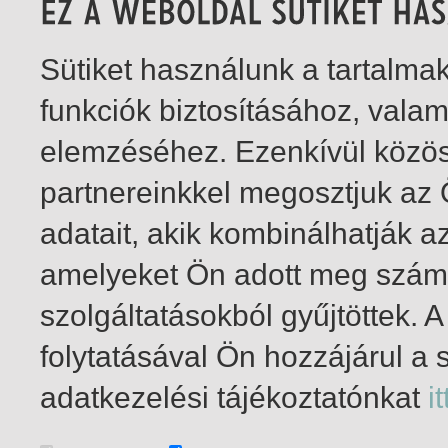
Sütiket használunk a tartalm
funkciók biztosításához, vala
elemzéséhez. Ezenkívül közö
partnereinkkel megosztjuk az
adatait, akik kombinálhatják a
amelyeket Ön adott meg számu
szolgáltatásokból gyűjtöttek.
folytatásával Ön hozzájárul a 
1-2
/ total 2 hit
adatkezelési tájékoztatónkat
it