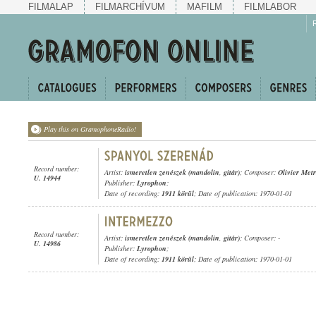
FILMALAP
FILMARCHÍVUM
MAFILM
FILMLABOR
Play this on GramophoneRadio!
Record number:
Artist:
ismeretlen zenészek (mandolin
,
gitár)
; Composer:
Olivier Met
U. 14944
Publisher:
Lyrophon
;
Date of recording:
1911 körül
; Date of publication: 1970-01-01
Record number:
Artist:
ismeretlen zenészek (mandolin
,
gitár)
; Composer: -
U. 14986
Publisher:
Lyrophon
;
Date of recording:
1911 körül
; Date of publication: 1970-01-01