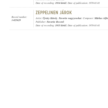
Date of recording:
1914 körül
; Date of publication: 1970-01-01
Record number:
Artist:
Újváry Károly
,
Favorite nagyzenekar
; Composer:
Márkus Alfr
1-025629
Publisher:
Favorite Record
;
Date of recording:
1915 körül
; Date of publication: 1970-01-01