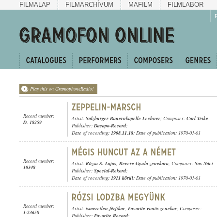
FILMALAP
FILMARCHÍVUM
MAFILM
FILMLABOR
Play this on GramophoneRadio!
Record number:
Artist:
Salzburger Bauernkapelle Lechner
; Composer:
Carl Teike
D. 18259
Publisher:
Dacapo-Record
;
Date of recording:
1908.11.18
; Date of publication: 1970-01-01
Record number:
Artist:
Rózsa S. Lajos
,
Revere Gyula zenekara
; Composer:
Sas Náci
10348
Publisher:
Special-Rekord
;
Date of recording:
1911 körül
; Date of publication: 1970-01-01
Record number:
Artist:
ismeretlen férfikar
,
Favorite vonós zenekar
; Composer: -
1-23658
Publisher:
Favorite Record
;