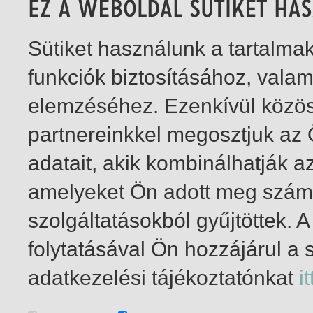
Sütiket használunk a tartalm
funkciók biztosításához, vala
elemzéséhez. Ezenkívül közö
partnereinkkel megosztjuk az
adatait, akik kombinálhatják a
amelyeket Ön adott meg számu
szolgáltatásokból gyűjtöttek.
folytatásával Ön hozzájárul a 
1-4
/ total 4 hit
adatkezelési tájékoztatónkat
it