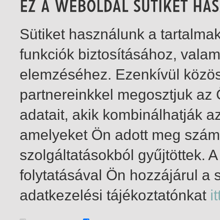
Sütiket használunk a tartalm
funkciók biztosításához, vala
elemzéséhez. Ezenkívül közö
partnereinkkel megosztjuk az
adatait, akik kombinálhatják a
amelyeket Ön adott meg számu
szolgáltatásokból gyűjtöttek.
folytatásával Ön hozzájárul a 
1-1
/ total 1 hit
adatkezelési tájékoztatónkat
it