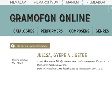
FILMALAP
FILMARCHÍVUM
MAFILM
FILMLABOR
Play this on GramophoneRadio!
Record number:
Artist:
Baumann Károly
,
ismeretlen zenész (zongora)
; Composer: -
No. 15669.
Publisher:
Jumbola-Record
;
Date of recording:
1910 körül
; Date of publication: 1970-01-01