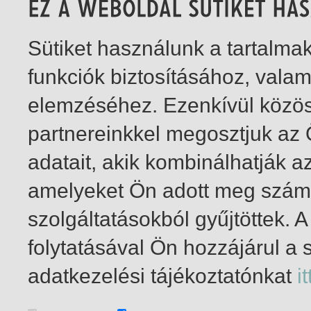
Sütiket használunk a tartalm
funkciók biztosításához, vala
elemzéséhez. Ezenkívül közö
partnereinkkel megosztjuk az
adatait, akik kombinálhatják a
amelyeket Ön adott meg számu
szolgáltatásokból gyűjtöttek.
folytatásával Ön hozzájárul a 
1-1
/ total 1 hit
adatkezelési tájékoztatónkat
it