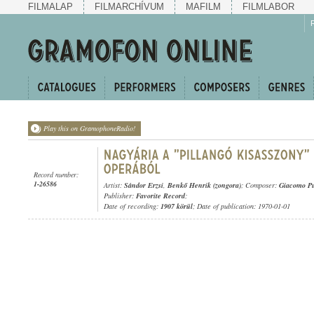
FILMALAP
FILMARCHÍVUM
MAFILM
FILMLABOR
Play this on GramophoneRadio!
Record number:
1-26586
Artist:
Sándor Erzsi
,
Benkő Henrik (zongora)
; Composer:
Giacomo Pu
Publisher:
Favorite Record
;
Date of recording:
1907 körül
; Date of publication: 1970-01-01