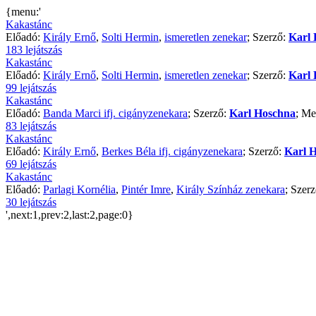
{menu:'
Kakastánc
Előadó:
Király Ernő
,
Solti Hermin
,
ismeretlen zenekar
; Szerző:
Karl
183 lejátszás
Kakastánc
Előadó:
Király Ernő
,
Solti Hermin
,
ismeretlen zenekar
; Szerző:
Karl
99 lejátszás
Kakastánc
Előadó:
Banda Marci ifj. cigányzenekara
; Szerző:
Karl Hoschna
; Me
83 lejátszás
Kakastánc
Előadó:
Király Ernő
,
Berkes Béla ifj. cigányzenekara
; Szerző:
Karl 
69 lejátszás
Kakastánc
Előadó:
Parlagi Kornélia
,
Pintér Imre
,
Király Színház zenekara
; Szer
30 lejátszás
',next:1,prev:2,last:2,page:0}