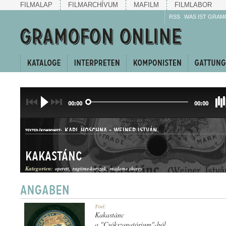
FILMALAP
FILMARCHÍVUM
MAFILM
FILMLABOR
RSS
WAS IST GRAM
00:00
00:00
KARL HOSCHNA
-
WEINER ISTVÁN
TEXTER/KOMPONIST:
Kakastánc
Kategorien:
operett
ragtime-korszak
madame sherry
KUPLÉ
Titel:
GATTUNG:
Kakastánc
a "Csókszanatórium"-ból