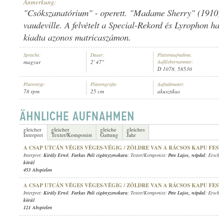
Anmerkung:
"Csókszanatórium" - operett. "Madame Sherry" (1910)
vaudeville. A felvételt a Special-Rekord és Lyrophon h
kiadta azonos matricaszámon.
KIRÁLY ERNŐ
,
BERKES BÉLA IFJ. CIGÁNYZENEKARA
Sprache:
Dauer:
Plattenaufnahme,
INTERPRET:
magyar
2' 47"
Aufklebernummer:
D 1078, 58530
Plattentyp:
Plattengröße:
Aufnahmeart:
78 rpm
25 cm
akusztikus
gleicher
gleicher
gleiche
gleiches
Interpret
Texter/Komponist
Gattung
Jahr
A CSAP UTCÁN VÉGES VÉGES-VÉGIG / ZÖLDRE VAN A RÁCSOS KAPU FE
Interpret:
Király Ernő
,
Farkas Pali cigányzenekara
; Texter/Komponist:
Pete Lajos
,
népdal
; Ersc
körül
453 Abspielen
A CSAP UTCÁN VÉGES VÉGES-VÉGIG / ZÖLDRE VAN A RÁCSOS KAPU FE
Interpret:
Király Ernő
,
Farkas Pali cigányzenekara
; Texter/Komponist:
Pete Lajos
,
népdal
; Ersc
körül
121 Abspielen