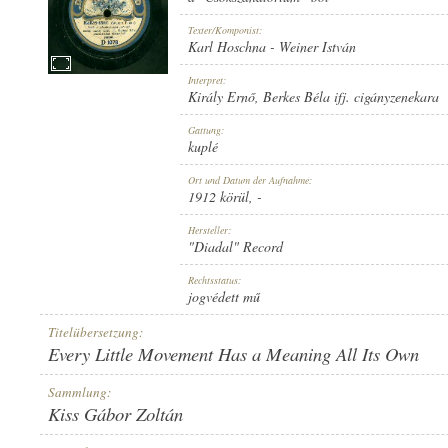
Texter/Komponist:
Karl Hoschna
-
Weiner István
Interpret:
Király Ernő
,
Berkes Béla ifj. cigányzenekara
1912 KÖRÜL
ERSCHEINUNGSJAHR:
Gattung:
kuplé
Ort und Datum der Aufnahme:
1912 körül
, -
Hersteller:
"Diadal" Record
"DIADAL" RECORD
HERSTELLER:
Rechtsstatus:
jogvédett mű
Titelübersetzung:
Every Little Movement Has a Meaning All Its Own
Sammlung:
Kiss Gábor Zoltán
D 1078
PLATTENAUFNAHME: