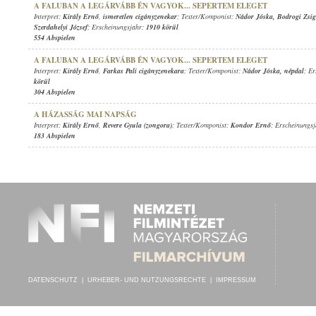
A FALUBAN A LEGÁRVÁBB ÉN VAGYOK... SEPERTEM ELEGET
Interpret:
Király Ernő
,
ismeretlen cigányzenekar
; Texter/Komponist:
Nádor Jóska
,
Bodrogi Zsi
Szerdahelyi József
; Erscheinungsjahr:
1910 körül
554 Abspielen
A FALUBAN A LEGÁRVÁBB ÉN VAGYOK... SEPERTEM ELEGET
Interpret:
Király Ernő
,
Farkas Pali cigányzenekara
; Texter/Komponist:
Nádor Jóska
,
népdal
; E
körül
304 Abspielen
A HÁZASSÁG MAI NAPSÁG
Interpret:
Király Ernő
,
Revere Gyula (zongora)
; Texter/Komponist:
Kondor Ernő
; Erscheinungs
183 Abspielen
DATENSCHUTZ
|
URHEBER- UND NUTZUNGSRECHTE
|
IMPRESSUM