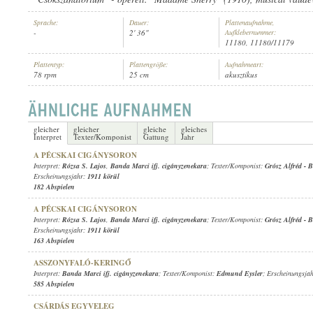
Sprache:
Dauer:
Plattenaufnahme,
-
2' 36"
Aufklebernummer:
11180, 11180/11179
Plattentyp:
Plattengröße:
Aufnahmeart:
78 rpm
25 cm
akusztikus
BANDA MARCI IFJ. CIGÁNYZENEKARA
INTERPRET:
gleicher
gleicher
gleiche
gleiches
Interpret
Texter/Komponist
Gattung
Jahr
A PÉCSKAI CIGÁNYSORON
Interpret:
Rózsa S. Lajos
,
Banda Marci ifj. cigányzenekara
; Texter/Komponist:
Grósz Alfréd
-
B
Erscheinungsjahr:
1911 körül
182 Abspielen
A PÉCSKAI CIGÁNYSORON
Interpret:
Rózsa S. Lajos
,
Banda Marci ifj. cigányzenekara
; Texter/Komponist:
Grósz Alfréd
-
B
Erscheinungsjahr:
1911 körül
163 Abspielen
ASSZONYFALÓ-KERINGŐ
Interpret:
Banda Marci ifj. cigányzenekara
; Texter/Komponist:
Edmund Eysler
; Erscheinungsja
585 Abspielen
CSÁRDÁS EGYVELEG