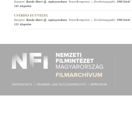
Interpret:
Banda Marci ifj. cigányzenekara
; Texter/Komponist:
-
; Erscheinungsjahr:
1908 körül
145 Abspielen
CSÁRDÁS EGYVELEG
Interpret:
Banda Marci ifj. cigányzenekara
; Texter/Komponist:
-
; Erscheinungsjahr:
1908 körül
135 Abspielen
DATENSCHUTZ
|
URHEBER- UND NUTZUNGSRECHTE
|
IMPRESSUM