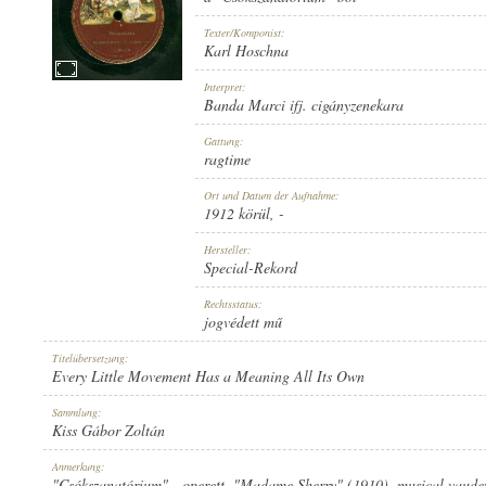
Texter/Komponist:
Karl Hoschna
Interpret:
Banda Marci ifj. cigányzenekara
1912 KÖRÜL
ERSCHEINUNGSJAHR:
Gattung:
ragtime
Ort und Datum der Aufnahme:
1912 körül
, -
Hersteller:
Special-Rekord
SPECIAL-REKORD
HERSTELLER:
Rechtsstatus:
jogvédett mű
Titelübersetzung:
Every Little Movement Has a Meaning All Its Own
Sammlung:
Kiss Gábor Zoltán
11180
PLATTENAUFNAHME:
Anmerkung:
"Csókszanatórium" - operett. "Madame Sherry" (1910), musical vaudev