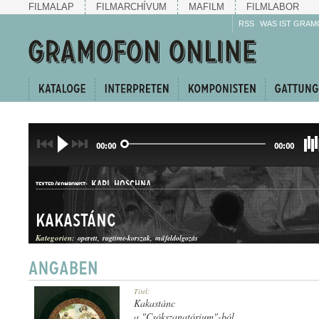
FILMALAP
FILMARCHÍVUM
MAFILM
FILMLABOR
RSS
WAS IST GRAM
00:00
00:00
KARL HOSCHNA
TEXTER/KOMPONIST:
Kakastánc
Kategorien:
operett
ragtime-korszak
műfeldolgozás
RAGTIME
Titel:
GATTUNG:
Kakastánc
a "Csókszanatórium"-ból