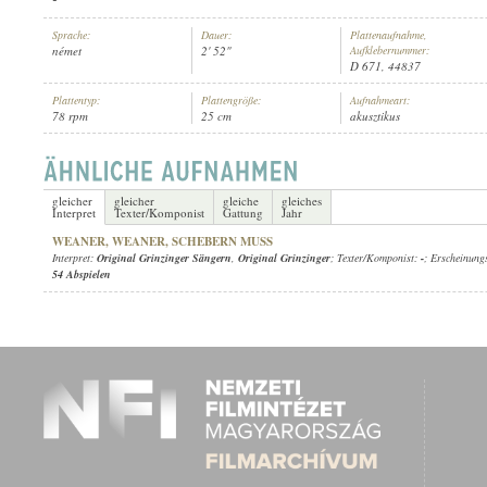
Sprache:
Dauer:
Plattenaufnahme,
német
2' 52"
Aufklebernummer:
D 671, 44837
Plattentyp:
Plattengröße:
Aufnahmeart:
78 rpm
25 cm
akusztikus
ORIGINAL GRINZINGER SÄNGERN
,
ORIGINAL GRINZINGER
INTERPRET:
gleicher
gleicher
gleiche
gleiches
Interpret
Texter/Komponist
Gattung
Jahr
WEANER, WEANER, SCHEBERN MUSS
Interpret:
Original Grinzinger Sängern
,
Original Grinzinger
; Texter/Komponist:
-
; Erscheinung
54 Abspielen