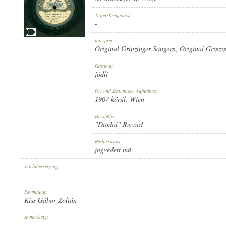
Texter/Komponist:
-
Interpret:
Original Grinzinger Sängern
,
Original Grinzi
1907 KÖRÜL
ERSCHEINUNGSJAHR:
Gattung:
jódli
Ort und Datum der Aufnahme:
1907 körül
, Wien
Hersteller:
"Diadal" Record
"DIADAL" RECORD
HERSTELLER:
Rechtsstatus:
jogvédett mű
Titelübersetzung:
-
Sammlung:
Kiss Gábor Zoltán
D 671
PLATTENAUFNAHME:
Anmerkung:
-