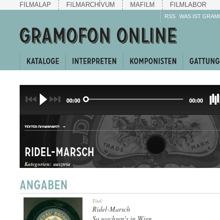
FILMALAP
FILMARCHÍVUM
MAFILM
FILMLABOR
RSS
WAS IST GRAM
00:00
00:00
-
TEXTER/KOMPONIST:
Ridel-Marsch
Kategorien:
ausztria
JÓDLI
Titel:
GATTUNG:
Ridel-Marsch
So wachsen's in Wien