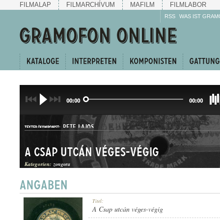
FILMALAP
FILMARCHÍVUM
MAFILM
FILMLABOR
RSS
WAS IST GRAM
00:00
00:00
PETE LAJOS
TEXTER/KOMPONIST:
A Csap utcán véges-végig
Kategorien:
zongora
HALLGATÓ
Titel:
GATTUNG:
A Csap utcán véges-végig