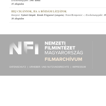
Erscheinungsjahr:
1907 körül
35 Abspielen
HEJ CIGÁNYOK, HA A RÓZSÁM LÁTJÁTOK
Interpret:
Szántó Gáspár
,
Kende Frigyesné (zongora)
; Texter/Komponist:
-
; Erscheinungsjahr:
1
38 Abspielen
DATENSCHUTZ
|
URHEBER- UND NUTZUNGSRECHTE
|
IMPRESSUM