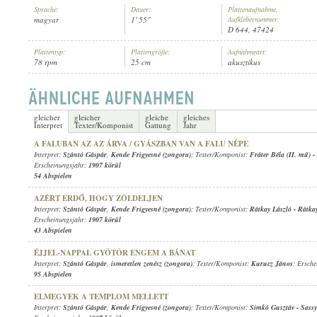
Sprache:
Dauer:
Plattenaufnahme,
magyar
1' 55"
Aufklebernummer:
D 644, 47424
Plattentyp:
Plattengröße:
Aufnahmeart:
78 rpm
25 cm
akusztikus
SZÁNTÓ GÁSPÁR
,
ISMERETLEN ZENÉSZ (ZONGORA)
INTERPRET:
gleicher
gleicher
gleiche
gleiches
Interpret
Texter/Komponist
Gattung
Jahr
A FALUBAN AZ AZ ÁRVA / GYÁSZBAN VAN A FALU NÉPE
Interpret:
Szántó Gáspár
,
Kende Frigyesné (zongora)
; Texter/Komponist:
Fráter Béla (II. mű)
-
Erscheinungsjahr:
1907 körül
54 Abspielen
AZÉRT ERDŐ, HOGY ZÖLDELJEN
Interpret:
Szántó Gáspár
,
Kende Frigyesné (zongora)
; Texter/Komponist:
Rátkay László
-
Rátka
Erscheinungsjahr:
1907 körül
43 Abspielen
ÉJJEL-NAPPAL GYÖTÖR ENGEM A BÁNAT
Interpret:
Szántó Gáspár
,
ismeretlen zenész (zongora)
; Texter/Komponist:
Kurucz János
; Ersch
95 Abspielen
ELMEGYEK A TEMPLOM MELLETT
Interpret:
Szántó Gáspár
,
Kende Frigyesné (zongora)
; Texter/Komponist:
Simkó Gusztáv
-
Sass