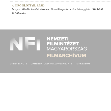
A BÍRÓ ELŐTT (II. RÉSZ)
Interpret:
Göndör Aurél és társulata
; Texter/Komponist:
-
; Erscheinungsjahr:
1910 körül
124 Abspielen
DATENSCHUTZ
|
URHEBER- UND NUTZUNGSRECHTE
|
IMPRESSUM