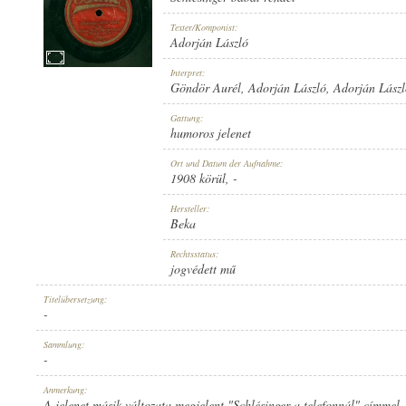
Texter/Komponist:
Adorján László
Interpret:
Göndör Aurél
,
Adorján László
,
Adorján Lász
1908 KÖRÜL
ERSCHEINUNGSJAHR:
Gattung:
humoros jelenet
Ort und Datum der Aufnahme:
1908 körül
, -
Hersteller:
Beka
BEKA
HERSTELLER:
Rechtsstatus:
jogvédett mű
Titelübersetzung:
-
Sammlung:
-
47662
PLATTENAUFNAHME:
Anmerkung:
A jelenet másik változata megjelent "Schlésinger a telefonnál" címmel.