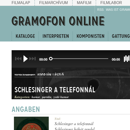
FILMALAP
FILMARCHÍVUM
MAFILM
FILMLABOR
RSS
WAS IST GRAM
00:00
00:00
ADORJÁN LÁSZLÓ
TEXTER/KOMPONIST:
Schlesinger a telefonnál
Kategorien:
humor
paródia
zsidó humor
HUMOROS JELENET
Titel:
GATTUNG:
Schlesinger a telefonnál
Schlesinger bábát rendel