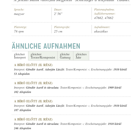
Sprache:
Dauer:
Plattenaufnahme,
magyar
2' 56"
Aufklebernummer:
47662, 47662
Plattentyp:
Plattengröße:
Aufnahmeart:
78 rpm
25 cm
akusztikus
GÖNDÖR AURÉL
,
ADORJÁN LÁSZLÓ
,
ADORJÁN LÁSZLÓNÉ
INTERPRET:
gleicher
gleicher
gleiche
gleiches
Interpret
Texter/Komponist
Gattung
Jahr
A BÍRÓ ELŐTT (II. RÉSZ)
Interpret:
Göndör Aurél
,
Adorján László
; Texter/Komponist:
-
; Erscheinungsjahr:
1910 körül
53 Abspielen
A BÍRÓ ELŐTT (II. RÉSZ)
Interpret:
Göndör Aurél és társulata
; Texter/Komponist:
-
; Erscheinungsjahr:
1909 körül
102 Abspielen
A BÍRÓ ELŐTT (II. RÉSZ)
Interpret:
Göndör Aurél
,
Adorján László
; Texter/Komponist:
-
; Erscheinungsjahr:
1910 körül
187 Abspielen
A BÍRÓ ELŐTT (II. RÉSZ)
Interpret:
Göndör Aurél és társulata
; Texter/Komponist:
-
; Erscheinungsjahr:
1910 körül
246 Abspielen