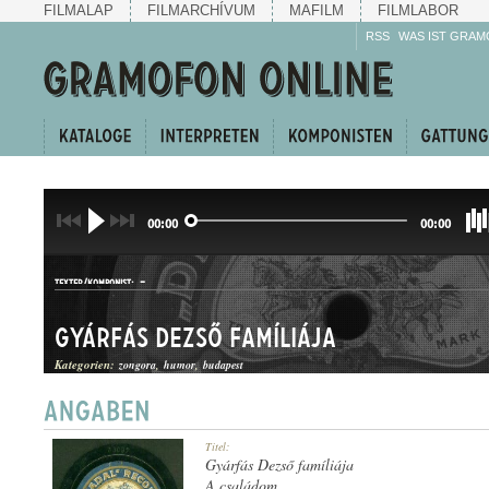
FILMALAP
FILMARCHÍVUM
MAFILM
FILMLABOR
RSS
WAS IST GRAM
00:00
00:00
-
TEXTER/KOMPONIST:
Gyárfás Dezső famíliája
Kategorien:
zongora
humor
budapest
HUMOROS MAGÁNSZÁM
Titel:
GATTUNG:
Gyárfás Dezső famíliája
A családom