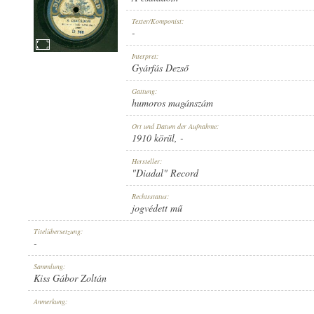
Texter/Komponist:
-
Interpret:
Gyárfás Dezső
1910 KÖRÜL
ERSCHEINUNGSJAHR:
Gattung:
humoros magánszám
Ort und Datum der Aufnahme:
1910 körül
, -
Hersteller:
"Diadal" Record
"DIADAL" RECORD
HERSTELLER:
Rechtsstatus:
jogvédett mű
Titelübersetzung:
-
Sammlung:
Kiss Gábor Zoltán
D 980
PLATTENAUFNAHME:
Anmerkung:
-