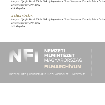
Interpret:
Gyárfás Dezső
,
Vörös Elek cigányzenekara
; Texter/Komponist:
Zerkovitz Béla
-
Zerkov
Erscheinungsjahr:
1907 körül
414 Abspielen
A LÉHA NÓTÁJA
Interpret:
Gyárfás Dezső
,
Vörös Elek cigányzenekara
; Texter/Komponist:
Zerkovitz Béla
-
Zerkov
Erscheinungsjahr:
1907 körül
382 Abspielen
DATENSCHUTZ
|
URHEBER- UND NUTZUNGSRECHTE
|
IMPRESSUM