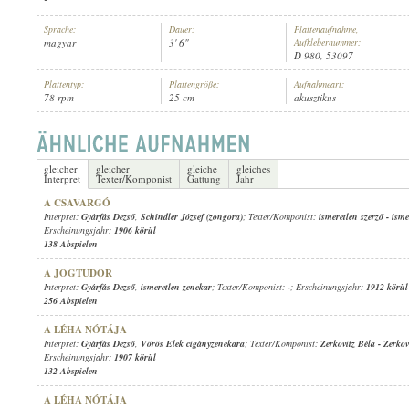
Sprache:
Dauer:
Plattenaufnahme,
magyar
3' 6"
Aufklebernummer:
D 980, 53097
Plattentyp:
Plattengröße:
Aufnahmeart:
78 rpm
25 cm
akusztikus
GYÁRFÁS DEZSŐ
INTERPRET:
gleicher
gleicher
gleiche
gleiches
Interpret
Texter/Komponist
Gattung
Jahr
A CSAVARGÓ
Interpret:
Gyárfás Dezső
,
Schindler József (zongora)
; Texter/Komponist:
ismeretlen szerző
-
isme
Erscheinungsjahr:
1906 körül
138 Abspielen
A JOGTUDOR
Interpret:
Gyárfás Dezső
,
ismeretlen zenekar
; Texter/Komponist:
-
; Erscheinungsjahr:
1912 körül
256 Abspielen
A LÉHA NÓTÁJA
Interpret:
Gyárfás Dezső
,
Vörös Elek cigányzenekara
; Texter/Komponist:
Zerkovitz Béla
-
Zerkov
Erscheinungsjahr:
1907 körül
132 Abspielen
A LÉHA NÓTÁJA