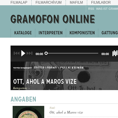
FILMALAP
FILMARCHÍVUM
MAFILM
FILMLABOR
RSS
WAS IST GRAM
00:00
00:00
FRÁTER LÓRÁND
-
CSILLAI KÁLMÁN
TEXTER/KOMPONIST:
Ott, ahol a Maros vize
Kategorien:
-
HALLGATÓ
Titel:
GATTUNG:
Ott, ahol a Maros vize