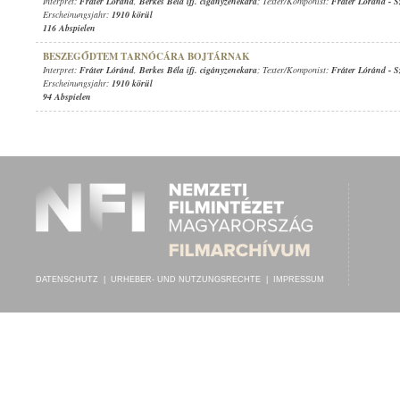
Interpret:
Fráter Lóránd
,
Berkes Béla ifj. cigányzenekara
; Texter/Komponist:
Fráter Lóránd
-
S
Erscheinungsjahr:
1910 körül
116 Abspielen
BESZEGŐDTEM TARNÓCÁRA BOJTÁRNAK
Interpret:
Fráter Lóránd
,
Berkes Béla ifj. cigányzenekara
; Texter/Komponist:
Fráter Lóránd
-
S
Erscheinungsjahr:
1910 körül
94 Abspielen
DATENSCHUTZ
|
URHEBER- UND NUTZUNGSRECHTE
|
IMPRESSUM