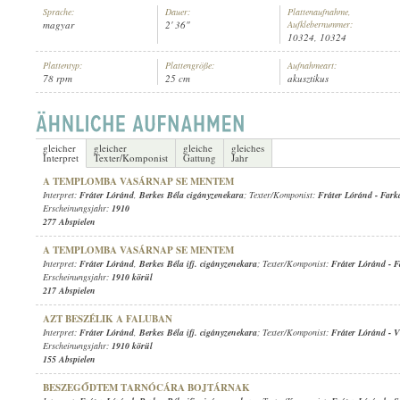
Sprache:
Dauer:
Plattenaufnahme,
magyar
2' 36"
Aufklebernummer:
10324, 10324
Plattentyp:
Plattengröße:
Aufnahmeart:
78 rpm
25 cm
akusztikus
FRÁTER LÓRÁND
,
BERKES BÉLA CIGÁNYZENEKARA
INTERPRET:
gleicher
gleicher
gleiche
gleiches
Interpret
Texter/Komponist
Gattung
Jahr
A TEMPLOMBA VASÁRNAP SE MENTEM
Interpret:
Fráter Lóránd
,
Berkes Béla cigányzenekara
; Texter/Komponist:
Fráter Lóránd
-
Fark
Erscheinungsjahr:
1910
277 Abspielen
A TEMPLOMBA VASÁRNAP SE MENTEM
Interpret:
Fráter Lóránd
,
Berkes Béla ifj. cigányzenekara
; Texter/Komponist:
Fráter Lóránd
-
F
Erscheinungsjahr:
1910 körül
217 Abspielen
AZT BESZÉLIK A FALUBAN
Interpret:
Fráter Lóránd
,
Berkes Béla ifj. cigányzenekara
; Texter/Komponist:
Fráter Lóránd
-
V
Erscheinungsjahr:
1910 körül
155 Abspielen
BESZEGŐDTEM TARNÓCÁRA BOJTÁRNAK