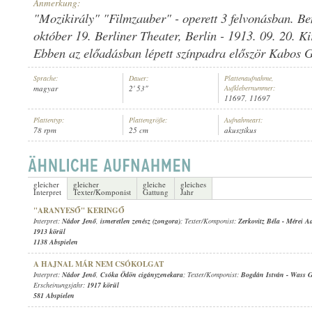
Anmerkung:
"Mozikirály" "Filmzauber" - operett 3 felvonásban. B
október 19. Berliner Theater, Berlin - 1913. 09. 20. Ki
Ebben az előadásban lépett színpadra először Kabos G
NÁDOR JENŐ
,
SOÓS MARGIT
,
ISMERETLEN ZENEKAR
Sprache:
Dauer:
Plattenaufnahme,
INTERPRET:
magyar
2' 53"
Aufklebernummer:
11697, 11697
Plattentyp:
Plattengröße:
Aufnahmeart:
78 rpm
25 cm
akusztikus
gleicher
gleicher
gleiche
gleiches
Interpret
Texter/Komponist
Gattung
Jahr
"ARANYESŐ" KERINGŐ
Interpret:
Nádor Jenő
,
ismeretlen zenész (zongora)
; Texter/Komponist:
Zerkovitz Béla
-
Mérei Ad
1913 körül
1138 Abspielen
A HAJNAL MÁR NEM CSÓKOLGAT
Interpret:
Nádor Jenő
,
Csóka Ödön cigányzenekara
; Texter/Komponist:
Bogdán István
-
Wass G
Erscheinungsjahr:
1917 körül
581 Abspielen