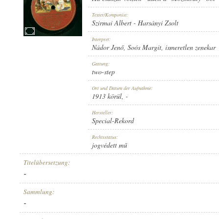
Texter/Komponist:
Szirmai Albert
-
Harsányi Zsolt
Interpret:
Nádor Jenő
,
Soós Margit
,
ismeretlen zenekar
1913 KÖRÜL
ERSCHEINUNGSJAHR:
Gattung:
two-step
Ort und Datum der Aufnahme:
1913 körül
, -
Hersteller:
Special-Rekord
SPECIAL-REKORD
HERSTELLER:
Rechtsstatus:
jogvédett mű
Titelübersetzung:
-
Sammlung:
-
11697
PLATTENAUFNAHME: