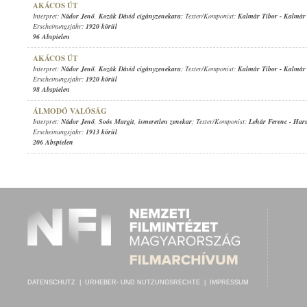
AKÁCOS ÚT
Interpret:
Nádor Jenő
,
Kozák Dávid cigányzenekara
; Texter/Komponist:
Kalmár Tibor
-
Kalmár 
Erscheinungsjahr:
1920 körül
96 Abspielen
AKÁCOS ÚT
Interpret:
Nádor Jenő
,
Kozák Dávid cigányzenekara
; Texter/Komponist:
Kalmár Tibor
-
Kalmár 
Erscheinungsjahr:
1920 körül
98 Abspielen
ÁLMODÓ VALÓSÁG
Interpret:
Nádor Jenő
,
Soós Margit
,
ismeretlen zenekar
; Texter/Komponist:
Lehár Ferenc
-
Hars
Erscheinungsjahr:
1913 körül
206 Abspielen
DATENSCHUTZ
|
URHEBER- UND NUTZUNGSRECHTE
|
IMPRESSUM