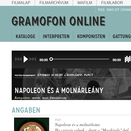
FILMALAP
FILMARCHÍVUM
MAFILM
FILMLABOR
RSS
WAS IST GRAM
00:00
00:00
SZIRMAI ALBERT
-
HARSÁNYI ZSOLT
TEXTER/KOMPONIST:
Napoleon és a molnárleány
Kategorien:
operett
mozi
franciaország
TWO-STEP
Titel:
GATTUNG:
Napoleon és a molnárleány
Ha császár volnék - duett a "Mozikirály"-ból