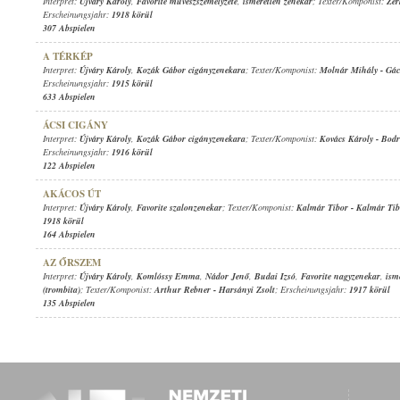
Interpret:
Újváry Károly
,
Favorite művészszemélyzete
,
ismeretlen zenekar
; Texter/Komponist:
Zer
Erscheinungsjahr:
1918 körül
307 Abspielen
A TÉRKÉP
Interpret:
Újváry Károly
,
Kozák Gábor cigányzenekara
; Texter/Komponist:
Molnár Mihály
-
Gác
Erscheinungsjahr:
1915 körül
633 Abspielen
ÁCSI CIGÁNY
Interpret:
Újváry Károly
,
Kozák Gábor cigányzenekara
; Texter/Komponist:
Kovács Károly
-
Bodr
Erscheinungsjahr:
1916 körül
122 Abspielen
AKÁCOS ÚT
Interpret:
Újváry Károly
,
Favorite szalonzenekar
; Texter/Komponist:
Kalmár Tibor
-
Kalmár Tib
1918 körül
164 Abspielen
AZ ŐRSZEM
Interpret:
Újváry Károly
,
Komlóssy Emma
,
Nádor Jenő
,
Budai Izsó
,
Favorite nagyzenekar
,
ism
(trombita)
; Texter/Komponist:
Arthur Rebner
-
Harsányi Zsolt
; Erscheinungsjahr:
1917 körül
135 Abspielen