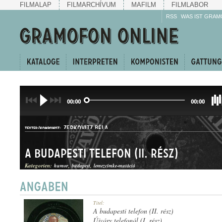
FILMALAP
FILMARCHÍVUM
MAFILM
FILMLABOR
RSS
WAS IST GRAM
00:00
00:00
ZERKOVITZ BÉLA
TEXTER/KOMPONIST:
A budapesti telefon (II. rész)
Kategorien:
humor
budapest
lemezcímke-mutáció
HUMOROS MAGÁNSZÁM
Titel:
GATTUNG:
A budapesti telefon (II. rész)
Újváry telefonál (I. rész)