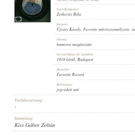
Texter/Komponist:
Zerkovitz Béla
Interpret:
Újváry Károly
,
Favorite művészszemélyzete
,
i
1918 KÖRÜL
ERSCHEINUNGSJAHR:
Gattung:
humoros magánszám
Ort und Datum der Aufnahme:
1918 körül
, Budapest
Hersteller:
Favorite Record
FAVORITE RECORD
HERSTELLER:
Rechtsstatus:
jogvédett mű
Titelübersetzung:
-
Sammlung:
Kiss Gábor Zoltán
1-27833
PLATTENAUFNAHME: