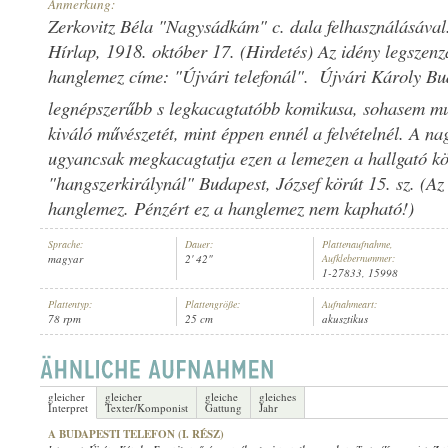
Anmerkung:
Zerkovitz Béla "Nagysádkám" c. dala felhasználásával
Hírlap, 1918. október 17. (Hirdetés) Az idény legszenz
hanglemez címe: "Újvári telefonál".  Újvári Károly B
legnépszerűbb s legkacagtatóbb komikusa, sohasem m
ÚJVÁRY KÁROLY
,
FAVORITE MŰVÉSZSZEMÉLYZETE
,
ISMERETLEN 
INTERPRET:
kiváló művészetét, mint éppen ennél a felvételnél. A n
ugyancsak megkacagtatja ezen a lemezen a hallgató k
"hangszerkirálynál" Budapest, József körút 15. sz. (A
hanglemez. Pénzért ez a hanglemez nem kapható!)
Sprache:
Dauer:
Plattenaufnahme,
magyar
2' 42"
Aufklebernummer:
1-27833, 15998
Plattentyp:
Plattengröße:
Aufnahmeart:
78 rpm
25 cm
akusztikus
gleicher
gleicher
gleiche
gleiches
Interpret
Texter/Komponist
Gattung
Jahr
A BUDAPESTI TELEFON (I. RÉSZ)