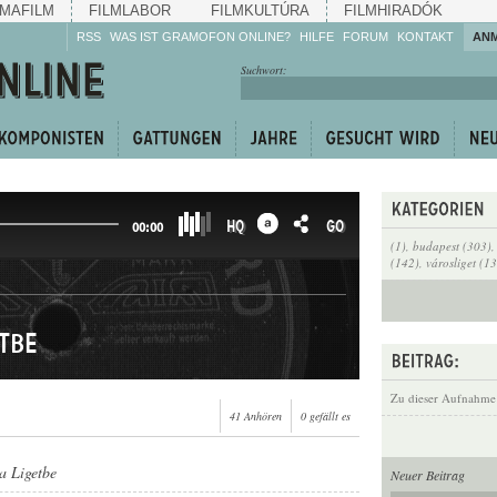
MAFILM
FILMLABOR
FILMKULTÚRA
FILMHIRADÓK
RSS
WAS IST GRAMOFON ONLINE?
HILFE
FORUM
KONTAKT
AN
Hören Sie zu!
Suchwort:
Machen Sie mit!
Reden Sie mit!
Empfehlen Sie
weiter!
HQ
GO
00:00
(1)
,
budapest (303)
(142)
,
városliget (13
etbe
Zu dieser Aufnahme
41 Anhören
0 gefällt es
 a Ligetbe
Neuer Beitrag