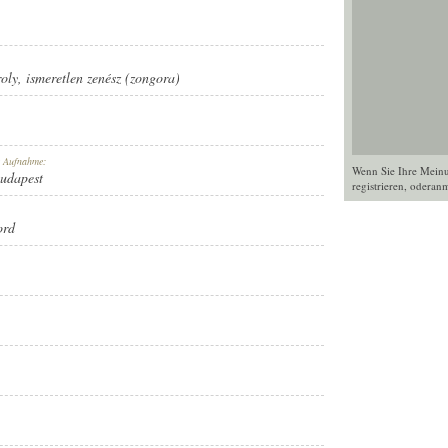
oly
,
ismeretlen zenész (zongora)
r Aufnahme:
Wenn Sie Ihre Mein
Budapest
registrieren
, oder
anm
ord