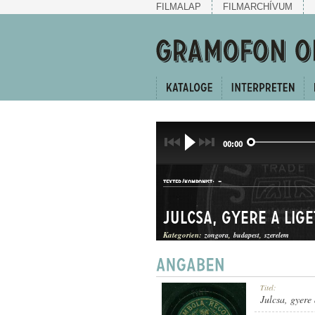
FILMALAP
FILMARCHÍVUM
00:00
-
TEXTER/KOMPONIST:
Julcsa, gyere a Lig
Kategorien:
zongora
budapest
szerelem
KUPLÉ
Titel:
GATTUNG:
Julcsa, gyere