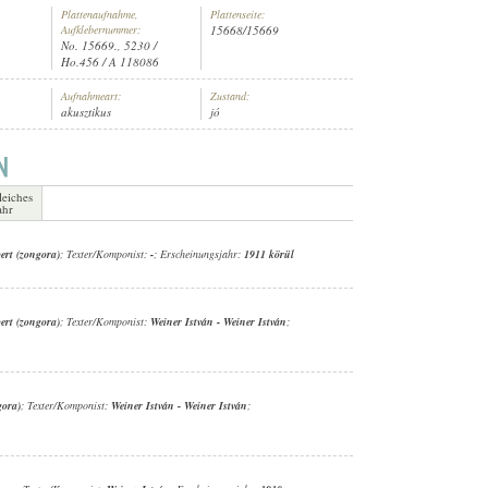
Plattenaufnahme,
Plattenseite:
Aufklebernummer:
15668/15669
No. 15669., 5230 /
Ho.456 / A 118086
Aufnahmeart:
Zustand:
akusztikus
jó
N ZENÉSZ (ZONGORA)
leiches
ahr
ert (zongora)
; Texter/Komponist:
-
; Erscheinungsjahr:
1911 körül
ert (zongora)
; Texter/Komponist:
Weiner István
-
Weiner István
;
gora)
; Texter/Komponist:
Weiner István
-
Weiner István
;