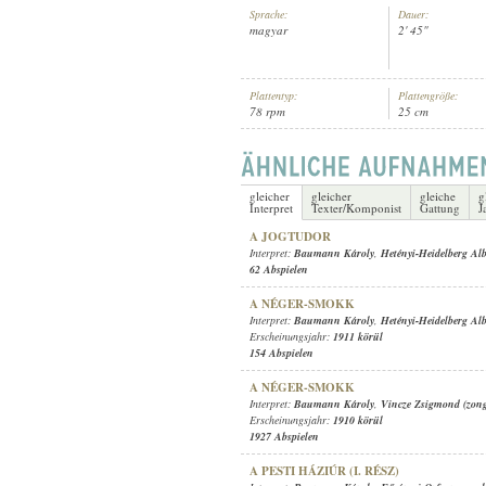
Sprache:
Dauer:
magyar
2' 45"
Plattentyp:
Plattengröße:
78 rpm
25 cm
BAUMANN KÁROLY
,
ISMERETLE
INTERPRET:
gleicher
gleicher
gleiche
g
Interpret
Texter/Komponist
Gattung
J
A JOGTUDOR
Interpret:
Baumann Károly
,
Hetényi-Heidelberg Alb
62 Abspielen
A NÉGER-SMOKK
Interpret:
Baumann Károly
,
Hetényi-Heidelberg Alb
Erscheinungsjahr:
1911 körül
154 Abspielen
A NÉGER-SMOKK
Interpret:
Baumann Károly
,
Vincze Zsigmond (zon
Erscheinungsjahr:
1910 körül
1927 Abspielen
A PESTI HÁZIÚR (I. RÉSZ)