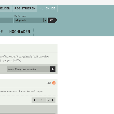
MELDEN
REGISTRIEREN
HU
EN
DE
Suche nach:
Allgemein
,
cselédsoros (1)
,
szegénység (42)
,
szerelem
)
,
zongora (1074)
RSS
 existieren noch keine Anmerkungen.
1