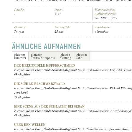
Sprache:
Dauer:
Plattenaufnahme,
-
3' 4"
Aufklebernummer:
No. 1203., 1203
Plattentyp:
Plattengröße:
Aufnahmeart:
78 rpm
25 cm
akusztikus
KAISER FRANZ GARDE-GRENADIER-REGIMENT NO. 2
INTERPRET:
gleicher
gleicher
gleiche
gleiches
Interpret
Texter/Komponist
Gattung
Jahr
DER KREUZFIDELE KUPFERSCHMIED
Interpret:
Kaiser Franz Garde-Grenadier-Regiment No. 2.
; Texter/Komponist:
Carl Peter
; Ersch
63 Abspielen
DIE MÜHLE IM SCHWARZWALD
Interpret:
Kaiser Franz Garde-Grenadier-Regiment No. 2.
; Texter/Komponist:
Richard Eilenber
1906 körül
30 Abspielen
EINE SCENE AUS DER SCHLACHT BEI SEDAN
Interpret:
Kaiser Franz Garde-Grenadier-Regiment No. 2.
; Texter/Komponist:
-
; Erscheinungsja
41 Abspielen
ÜBER DEN WELLEN
Interpret:
Kaiser Franz Garde-Grenadier-Regiment No. 2
; Texter/Komponist:
Juventino Rosas
;