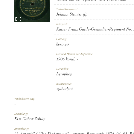
Texter/Komponist:
Johann Strauss ifj.
Interpret:
Kaiser Franz Garde-Grenadier-Regiment No. 
1906 KÖRÜL
ERSCHEINUNGSJAHR:
Gattung:
keringő
Ort und Datum der Aufnahme:
1906 körül
, -
Hersteller:
Lyrophon
LYROPHON
HERSTELLER:
Rechtsstatus:
szabadmű
Titelübersetzung:
-
Sammlung:
Kiss Gábor Zoltán
NO. 1203.
PLATTENAUFNAHME:
Anmerkung:
"A denevér" / "Die Fledermaus" - operett. Bemutató: 1874. 04. 05. Bé