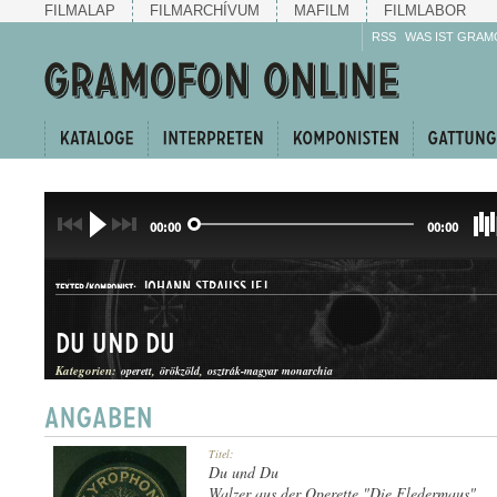
FILMALAP
FILMARCHÍVUM
MAFILM
FILMLABOR
RSS
WAS IST GRAM
00:00
00:00
JOHANN STRAUSS IFJ.
TEXTER/KOMPONIST:
Du und Du
Kategorien:
operett
örökzöld
osztrák-magyar monarchia
KERINGŐ
Titel:
GATTUNG:
Du und Du
Walzer aus der Operette "Die Fledermaus"