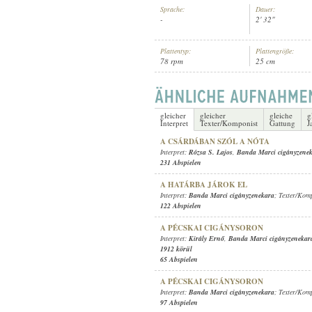
Sprache:
Dauer:
-
2' 32"
Plattentyp:
Plattengröße:
78 rpm
25 cm
BANDA MARCI CIGÁNYZENEKAR
INTERPRET:
gleicher
gleicher
gleiche
g
Interpret
Texter/Komponist
Gattung
J
A CSÁRDÁBAN SZÓL A NÓTA
Interpret:
Rózsa S. Lajos
,
Banda Marci cigányzene
231 Abspielen
A HATÁRBA JÁROK EL
Interpret:
Banda Marci cigányzenekara
; Texter/Kom
122 Abspielen
A PÉCSKAI CIGÁNYSORON
Interpret:
Király Ernő
,
Banda Marci cigányzenekar
1912 körül
65 Abspielen
A PÉCSKAI CIGÁNYSORON
Interpret:
Banda Marci cigányzenekara
; Texter/Kom
97 Abspielen