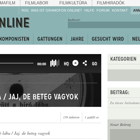
MAFILM
FILMLABOR
FILMKULTÚRA
FILMHIRADÓK
RSS
WAS IST GRAMOFON ONLINE?
HILFE
FORUM
KONTAKT
AN
Hören Sie zu!
Suchwort:
Machen Sie mit!
Reden Sie mit!
Empfehlen Sie
weiter!
HQ
GO
00:00
a / Jaj, de beteg vagyok
Zu dieser Aufnahme
139 Anhören
1 gefällt es
Neuer Beitrag
ó lába / Jaj, de beteg vagyok