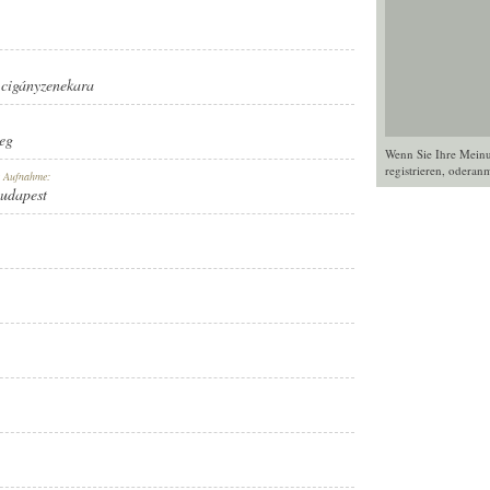
cigányzenekara
eg
Wenn Sie Ihre Mein
registrieren
, oder
anm
r Aufnahme:
Budapest