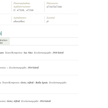
Plattenaufnahme,
Plattenseite:
Aufklebernummer:
47107/47108
U. 47108., 47108
Aufnahmeart:
Zustand:
akusztikus
jó
A
leiches
ahr
kara
; Texter/Komponist:
Sas Náci
; Erscheinungsjahr:
1910 körül
ponist:
-
; Erscheinungsjahr:
1914 körül
a
; Texter/Komponist:
Grósz Alfréd
-
Balla Ignác
; Erscheinungsjahr:
ponist:
Grósz Alfréd
; Erscheinungsjahr:
1914 körül