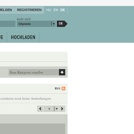
MELDEN
REGISTRIEREN
HU
EN
DE
Suche nach:
Allgemein
RSS
 existieren noch keine Anmerkungen.
1