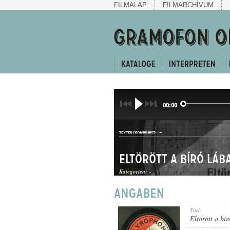
FILMALAP
FILMARCHÍVUM
00:00
-
TEXTER/KOMPONIST:
Eltörött a bíró láb
Kategorien:
-
CSÁRDÁSEGYVELEG
Titel:
GATTUNG:
Eltörött a bír