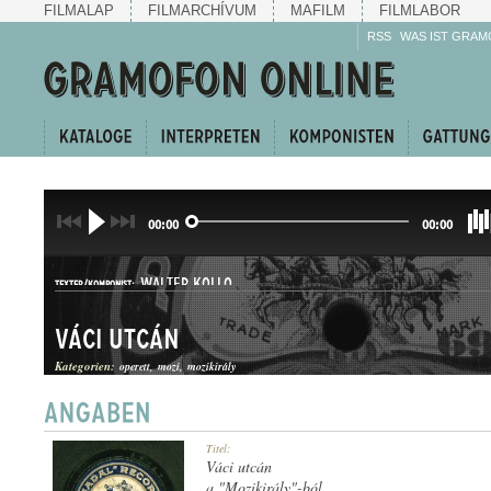
FILMALAP
FILMARCHÍVUM
MAFILM
FILMLABOR
RSS
WAS IST GRAM
00:00
00:00
WALTER KOLLO
TEXTER/KOMPONIST:
Váci utcán
Kategorien:
operett
mozi
mozikirály
OPERETTINDULÓ
Titel:
GATTUNG:
Váci utcán
a "Mozikirály"-ból