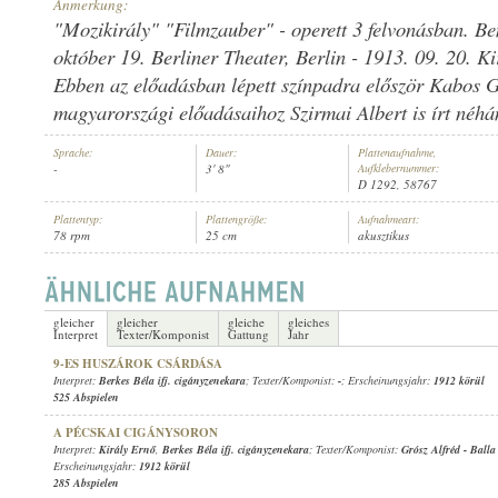
Anmerkung:
"Mozikirály" "Filmzauber" - operett 3 felvonásban. B
október 19. Berliner Theater, Berlin - 1913. 09. 20. Ki
Ebben az előadásban lépett színpadra először Kabos G
magyarországi előadásaihoz Szirmai Albert is írt néh
BERKES BÉLA IFJ. CIGÁNYZENEKARA
INTERPRET:
Sprache:
Dauer:
Plattenaufnahme,
-
3' 8"
Aufklebernummer:
D 1292, 58767
Plattentyp:
Plattengröße:
Aufnahmeart:
78 rpm
25 cm
akusztikus
gleicher
gleicher
gleiche
gleiches
Interpret
Texter/Komponist
Gattung
Jahr
9-ES HUSZÁROK CSÁRDÁSA
Interpret:
Berkes Béla ifj. cigányzenekara
; Texter/Komponist:
-
; Erscheinungsjahr:
1912 körül
525 Abspielen
A PÉCSKAI CIGÁNYSORON
Interpret:
Király Ernő
,
Berkes Béla ifj. cigányzenekara
; Texter/Komponist:
Grósz Alfréd
-
Balla
Erscheinungsjahr:
1912 körül
285 Abspielen