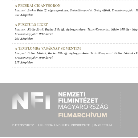
A PÉCSKAI CIGÁNYSORON
Interpret:
Berkes Béla ifj. cigányzenekara
; Texter/Komponist:
Grósz Alfréd
; Erscheinungsjahr:
1
257 Abspielen
A PUSZTULÓ LIGET
Interpret:
Király Ernő
,
Berkes Béla ifj. cigányzenekara
; Texter/Komponist:
Nádor Mihály
-
Nag
Erscheinungsjahr:
1912 körül
264 Abspielen
A TEMPLOMBA VASÁRNAP SE MENTEM
Interpret:
Fráter Lóránd
,
Berkes Béla ifj. cigányzenekara
; Texter/Komponist:
Fráter Lóránd
-
F
Erscheinungsjahr:
1910 körül
217 Abspielen
DATENSCHUTZ
|
URHEBER- UND NUTZUNGSRECHTE
|
IMPRESSUM