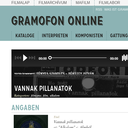
FILMALAP
FILMARCHÍVUM
MAFILM
FILMLABOR
RSS
WAS IST GRAM
00:00
00:00
FÉNYES SZABOLCS
-
BÉKEFFY ISTVÁN
TEXTER/KOMPONIST:
Vannak pillanatok
Kategorien:
filmzene
film
alkalom
SLOWFOX
Titel:
GATTUNG:
Vannak pillanatok
az "Alkalom" c. filmből