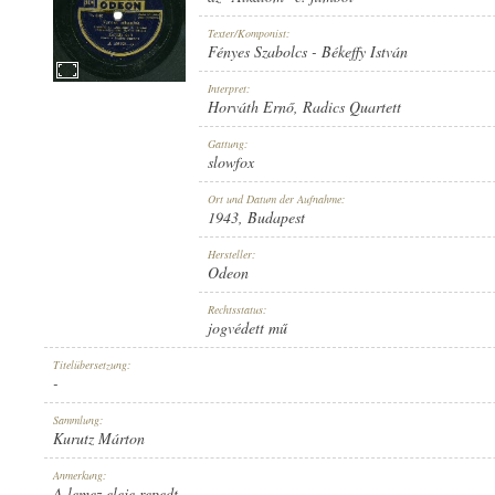
Texter/Komponist:
Fényes Szabolcs
-
Békeffy István
Interpret:
Horváth Ernő
,
Radics Quartett
1943
ERSCHEINUNGSJAHR:
Gattung:
slowfox
Ort und Datum der Aufnahme:
1943
, Budapest
Hersteller:
Odeon
ODEON
HERSTELLER:
Rechtsstatus:
jogvédett mű
Titelübersetzung:
-
Sammlung:
Kurutz Márton
A 198278-B
PLATTENAUFNAHME:
Anmerkung:
A lemez eleje repedt.