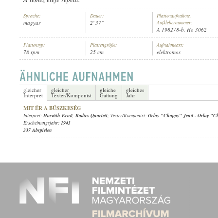
Sprache:
Dauer:
Plattenaufnahme,
magyar
2' 37"
Aufklebernummer:
A 198278-b, Ho 3062
Plattentyp:
Plattengröße:
Aufnahmeart:
78 rpm
25 cm
elektromos
HORVÁTH ERNŐ
,
RADICS QUARTETT
INTERPRET:
gleicher
gleicher
gleiche
gleiches
Interpret
Texter/Komponist
Gattung
Jahr
MIT ÉR A BÜSZKESÉG
Interpret:
Horváth Ernő
,
Radics Quartett
; Texter/Komponist:
Orlay "Chappy" Jenő
-
Orlay "C
Erscheinungsjahr:
1943
337 Abspielen