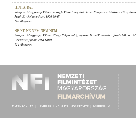
HINTA-DAL
Interpret:
Medgyaszay Vilma
,
Szinegh Viola (zongora)
; Texter/Komponist:
Marthon Géza
,
Kacs
Jenő
; Erscheinungsjahr:
1906 körül
163 Abspielen
NE-NE-NE-NEM-NEM-NEM
Interpret:
Medgyaszay Vilma
,
Vincze Zsigmond (zongora)
; Texter/Komponist:
Jacobi Viktor
-
Ma
Erscheinungsjahr:
1908 körül
114 Abspielen
DATENSCHUTZ
|
URHEBER- UND NUTZUNGSRECHTE
|
IMPRESSUM