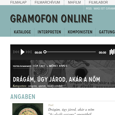
FILMALAP
FILMARCHÍVUM
MAFILM
FILMLABOR
RSS
WAS IST GRAM
00:00
00:00
LEO FALL
-
MÉREI ADOLF
TEXTER/KOMPONIST:
Drágám, úgy járod, akár a nőm
Kategorien:
zongora
operett
király színház
DUETT
Titel:
GATTUNG:
Drágám, úgy járod, akár a nőm
"Az elvált asszony" operettből