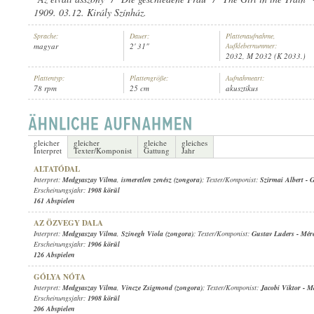
1909. 03.12. Király Színház.
Sprache:
Dauer:
Plattenaufnahme,
magyar
2' 31"
Aufklebernummer:
2032, M 2032 (K 2033.)
Plattentyp:
Plattengröße:
Aufnahmeart:
MEDGYASZAY VILMA
,
KIRÁLY ERNŐ
,
ISMERETLEN ZENÉSZ (ZONGO
INTERPRET:
78 rpm
25 cm
akusztikus
gleicher
gleicher
gleiche
gleiches
Interpret
Texter/Komponist
Gattung
Jahr
ALTATÓDAL
Interpret:
Medgyaszay Vilma
,
ismeretlen zenész (zongora)
; Texter/Komponist:
Szirmai Albert
-
G
Erscheinungsjahr:
1908 körül
161 Abspielen
AZ ÖZVEGY DALA
Interpret:
Medgyaszay Vilma
,
Szinegh Viola (zongora)
; Texter/Komponist:
Gustav Luders
-
Mére
Erscheinungsjahr:
1906 körül
126 Abspielen
GÓLYA NÓTA
Interpret:
Medgyaszay Vilma
,
Vincze Zsigmond (zongora)
; Texter/Komponist:
Jacobi Viktor
-
Ma
Erscheinungsjahr:
1908 körül
206 Abspielen