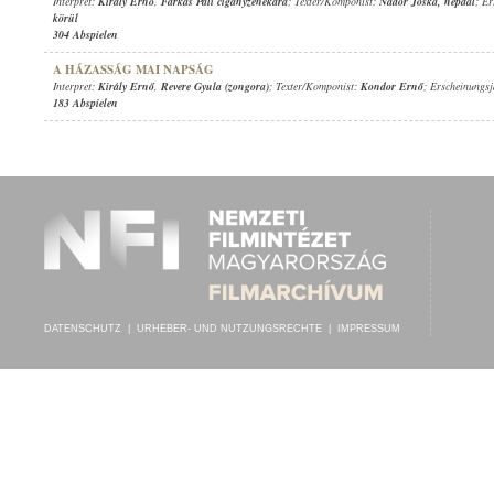
Interpret:
Király Ernő
,
Farkas Pali cigányzenekara
; Texter/Komponist:
Nádor Jóska
,
népdal
; E
körül
304 Abspielen
A HÁZASSÁG MAI NAPSÁG
Interpret:
Király Ernő
,
Revere Gyula (zongora)
; Texter/Komponist:
Kondor Ernő
; Erscheinungs
183 Abspielen
DATENSCHUTZ
|
URHEBER- UND NUTZUNGSRECHTE
|
IMPRESSUM