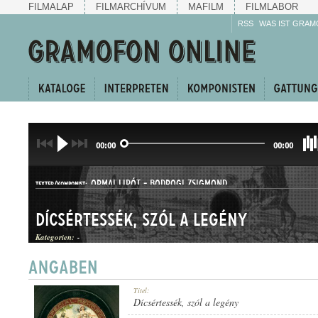
FILMALAP
FILMARCHÍVUM
MAFILM
FILMLABOR
RSS
WAS IST GRAM
00:00
00:00
ORMAI LIPÓT
-
BODROGI ZSIGMOND
TEXTER/KOMPONIST:
Dícsértessék, szól a legény
Kategorien:
-
HALLGATÓ
Titel:
GATTUNG:
Dícsértessék, szól a legény