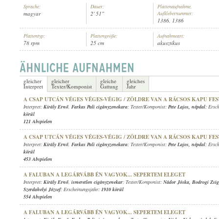
Sprache:
Dauer:
Plattenaufnahme,
magyar
2' 51"
Aufklebernummer:
1386, 1386
Plattentyp:
Plattengröße:
Aufnahmeart:
78 rpm
25 cm
akusztikus
KIRÁLY ERNŐ
,
BERKES BÉLA CIGÁNYZENEKARA
INTERPRET:
gleicher
gleicher
gleiche
gleiches
Interpret
Texter/Komponist
Gattung
Jahr
A CSAP UTCÁN VÉGES VÉGES-VÉGIG / ZÖLDRE VAN A RÁCSOS KAPU FE
Interpret:
Király Ernő
,
Farkas Pali cigányzenekara
; Texter/Komponist:
Pete Lajos
,
népdal
; Ersc
körül
121 Abspielen
A CSAP UTCÁN VÉGES VÉGES-VÉGIG / ZÖLDRE VAN A RÁCSOS KAPU FE
Interpret:
Király Ernő
,
Farkas Pali cigányzenekara
; Texter/Komponist:
Pete Lajos
,
népdal
; Ersc
körül
453 Abspielen
A FALUBAN A LEGÁRVÁBB ÉN VAGYOK... SEPERTEM ELEGET
Interpret:
Király Ernő
,
ismeretlen cigányzenekar
; Texter/Komponist:
Nádor Jóska
,
Bodrogi Zsi
Szerdahelyi József
; Erscheinungsjahr:
1910 körül
554 Abspielen
A FALUBAN A LEGÁRVÁBB ÉN VAGYOK... SEPERTEM ELEGET