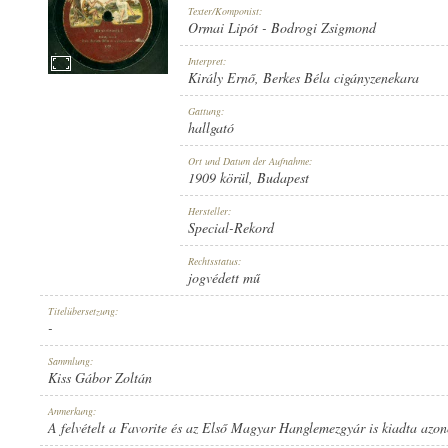
Texter/Komponist:
Ormai Lipót
-
Bodrogi Zsigmond
Interpret:
Király Ernő
,
Berkes Béla cigányzenekara
1909 KÖRÜL
Gattung:
ERSCHEINUNGSJAHR:
hallgató
Ort und Datum der Aufnahme:
1909 körül
, Budapest
Hersteller:
Special-Rekord
SPECIAL-REKORD
Rechtsstatus:
HERSTELLER:
jogvédett mű
Titelübersetzung:
-
Sammlung:
Kiss Gábor Zoltán
1386
Anmerkung:
PLATTENAUFNAHME:
A felvételt a Favorite és az Első Magyar Hanglemezgyár is kiadta azo