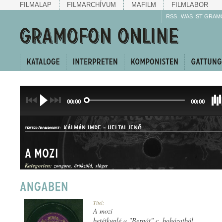
FILMALAP
FILMARCHÍVUM
MAFILM
FILMLABOR
RSS
WAS IST GRAM
00:00
00:00
KÁLMÁN IMRE
-
HELTAI JENŐ
TEXTER/KOMPONIST:
A mozi
Kategorien:
zongora
örökzöld
sláger
KUPLÉ
Titel:
GATTUNG:
A mozi
betétkuplé a "Bernát" c. bohózatból