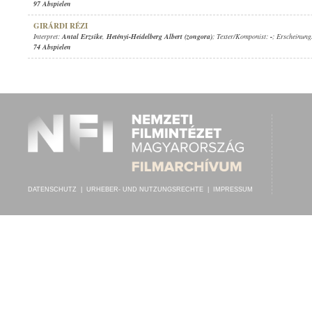
97 Abspielen
GIRÁRDI RÉZI
Interpret:
Antal Erzsike
,
Hetényi-Heidelberg Albert (zongora)
; Texter/Komponist:
-
; Erscheinung
74 Abspielen
DATENSCHUTZ
|
URHEBER- UND NUTZUNGSRECHTE
|
IMPRESSUM