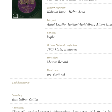
Texter/Komponist:
Kálmán Imre
-
Heltai Jenő
Interpret:
Antal Erzsike
,
Hetényi-Heidelberg Albert (zo
1907 KÖRÜL
ERSCHEINUNGSJAHR:
Gattung:
kuplé
Ort und Datum der Aufnahme:
1907 körül
, Budapest
Hersteller:
Meteor Record
METEOR RECORD
HERSTELLER:
Rechtsstatus:
jogvédett mű
Titelübersetzung:
-
Sammlung:
Kiss Gábor Zoltán
C. 2204.
PLATTENAUFNAHME:
Anmerkung:
"Bernát" - énekes bohózat 3. felvonásban. Bemutató: 1907. 06. 01. Ví