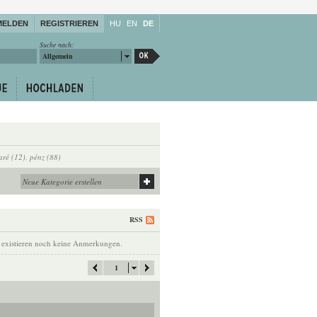
MELDEN
REGISTRIEREN
HU
EN
DE
Suche nach:
Allgemein
aré (12)
,
pénz (88)
RSS
 existieren noch keine Anmerkungen.
1