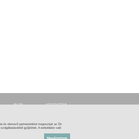
BLOG
KÖZADATTÁR
FORUM
MSZH
FACEBOOK
ARTISJUS
TWITTER
OSZMI
OSZK ZENEMŰTÁR
ia és elemező partnereinkkel megosztjuk az Ön
zolgáltatásokból gyűjtöttek. A weboldalon való
Megértettem