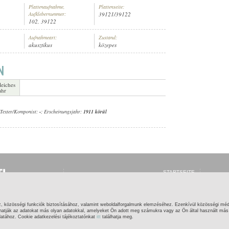
Plattenaufnahme,
Plattenseite:
Aufklebernummer:
39121/39122
102, 39122
Aufnahmeart:
Zustand:
akusztikus
közepes
leiches
ahr
 Texter/Komponist:
-
; Erscheinungsjahr:
1911 körül
STARTSEITE
ANMELDEN
REGISTRIEREN
WAS IST GRAMOFON
ONLINE?
z, közösségi funkciók biztosításához, valamint weboldalforgalmunk elemzéséhez. Ezenkívül közösségi méd
HILFE
hatják az adatokat más olyan adatokkal, amelyeket Ön adott meg számukra vagy az Ön által használt más s
KONTAKT
latához. Cookie adatkezelési tájékoztatónkat
itt
találhatja meg.
ECHTE
|
IMPRESSUM