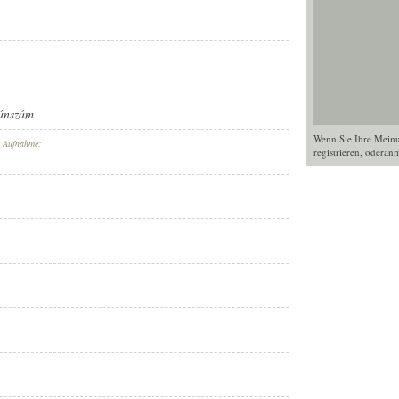
ánszám
Wenn Sie Ihre Mein
r Aufnahme:
registrieren
, oder
anm