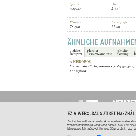
Sprache:
Dauer:
magyar
2' 34"
Plattentyp:
Plattengröße:
78 rpm
25 cm
NAGY ENDRE
INTERPRET:
gleicher
gleicher
gleiche
g
Interpret
Texter/Komponist
Gattung
J
A KISDOBOS
Interpret:
Nagy Endre
,
ismeretlen zenész (zongora)
;
61 Abspielen
Sütiket használunk a tartalmak személyre szabásáho
weboldalhasználatra vonatkozó adatait, akik kombinál
böngészés folytatásával Ön hozzájárul a sütik haszná
DATENSCHUTZ
|
URHEBER- UND NUTZUNGSR