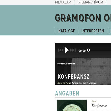
FILMALAP
FILMARCHÍVUM
00:00
-
TEXTER/KOMPONIST:
Konferansz
Kategorien:
budapest
pénz
kabaré
HUMOROS MAGÁNSZÁM
Titel:
GATTUNG:
Konferansz