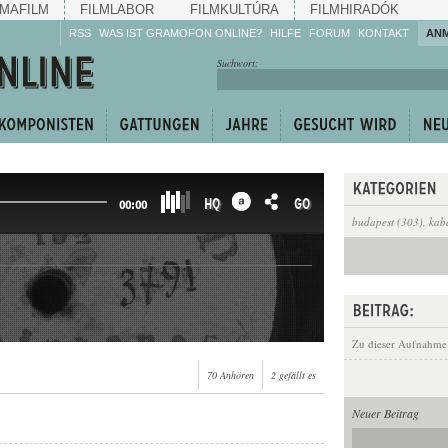
MAFILM
FILMLABOR
FILMKULTÚRA
FILMHIRADÓK
RSS
WAS IST GRAMOFON ONLINE?
HILFE
FORUM
KONTAKT
AN
Hören Sie zu!
Suchwort:
Machen Sie mit!
Reden Sie mit!
Empfehlen Sie
weiter!
HQ
GO
00:00
budapest (303)
,
kab
Zu dieser Aufnahme
70 Anhören
2 gefällt es
Neuer Beitrag