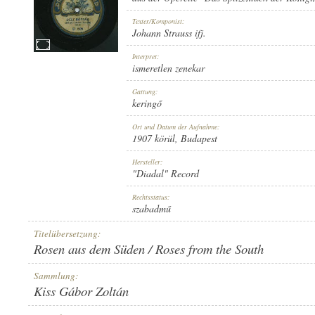
Texter/Komponist:
Johann Strauss ifj.
Interpret:
ismeretlen zenekar
1907 KÖRÜL
ERSCHEINUNGSJAHR:
Gattung:
keringő
Ort und Datum der Aufnahme:
1907 körül
, Budapest
Hersteller:
"Diadal" Record
"DIADAL" RECORD
HERSTELLER:
Rechtsstatus:
szabadmű
Titelübersetzung:
Rosen aus dem Süden / Roses from the South
Sammlung:
Kiss Gábor Zoltán
D 605
PLATTENAUFNAHME: