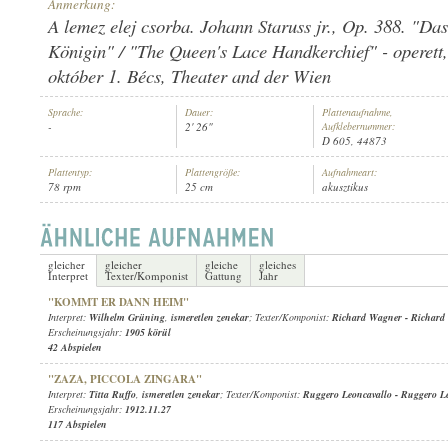
Anmerkung:
A lemez elej csorba. Johann Staruss jr., Op. 388. "Das
Königin" / "The Queen's Lace Handkerchief" - operett
október 1. Bécs, Theater and der Wien
ISMERETLEN ZENEKAR
Sprache:
Dauer:
Plattenaufnahme,
INTERPRET:
-
2' 26"
Aufklebernummer:
D 605, 44873
Plattentyp:
Plattengröße:
Aufnahmeart:
78 rpm
25 cm
akusztikus
gleicher
gleicher
gleiche
gleiches
Interpret
Texter/Komponist
Gattung
Jahr
"KOMMT ER DANN HEIM"
Interpret:
Wilhelm Grüning
,
ismeretlen zenekar
; Texter/Komponist:
Richard Wagner
-
Richard
Erscheinungsjahr:
1905 körül
42 Abspielen
"ZAZA, PICCOLA ZINGARA"
Interpret:
Titta Ruffo
,
ismeretlen zenekar
; Texter/Komponist:
Ruggero Leoncavallo
-
Ruggero Le
Erscheinungsjahr:
1912.11.27
117 Abspielen