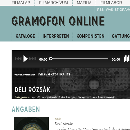
FILMALAP
FILMARCHÍVUM
MAFILM
FILMLABOR
RSS
WAS IST GRAM
00:00
00:00
JOHANN STRAUSS IFJ.
TEXTER/KOMPONIST:
Déli rózsák
Kategorien:
operett
das spitzentuch der königin
the queen's lace handkerchief
KERINGŐ
Titel:
GATTUNG:
Déli rózsák
aus der Operette "Das Spitzentuch der Königi