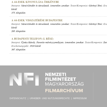
A 44-ESEK KIVONULÁSA ÖRKÉNYBE
Interpret:
Sárai-Göndör és társulatuk
,
ismeretlen zenekar
; Texter/Komponist:
Görényi Tóni
; Er
körül
375 Abspielen
A 44-ESEK VISSZATÉRÉSE BUDAPESTRE
Interpret:
Sárai-Göndör és társulatuk
,
ismeretlen zenekar
; Texter/Komponist:
Görényi Tóni
; Er
körül
205 Abspielen
A BUDAPESTI TELEFON (I. RÉSZ)
Interpret:
Újváry Károly
,
Favorite művészszemélyzete
,
ismeretlen zenekar
; Texter/Komponist:
Zer
Erscheinungsjahr:
1918 körül
307 Abspielen
DATENSCHUTZ
|
URHEBER- UND NUTZUNGSRECHTE
|
IMPRESSUM