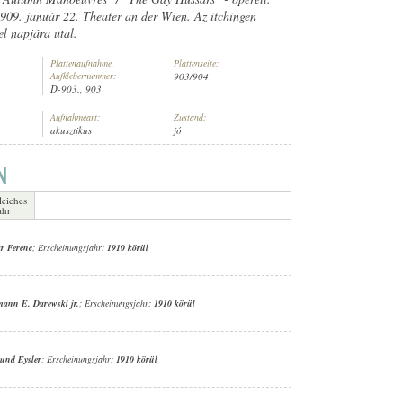
909. január 22. Theater an der Wien. Az itchingen
el napjára utal.
Plattenaufnahme,
Plattenseite:
Aufklebernummer:
903/904
D-903., 903
Aufnahmeart:
Zustand:
akusztikus
jó
leiches
ahr
r Ferenc
; Erscheinungsjahr:
1910 körül
ann E. Darewski jr.
; Erscheinungsjahr:
1910 körül
und Eysler
; Erscheinungsjahr:
1910 körül