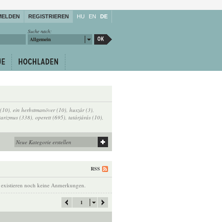
MELDEN
REGISTRIEREN
HU
EN
DE
Suche nach:
Allgemein
(10)
,
ein herbstmanöver (10)
,
huszár (3)
,
tarizmus (338)
,
operett (695)
,
tatárjárás (10)
,
RSS
 existieren noch keine Anmerkungen.
1