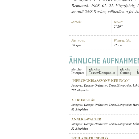
Bemutató: 1908. 02. 22. Vígszínház, 1
szerplő 24/8.8 szám, vélhetően a felvét
Sprache:
Dauer:
-
2' 29"
DACAPO-ORCHESTER
INTERPRET:
Plattentyp:
Plattengröße:
78 rpm
25 cm
gleicher
gleicher
gleiche
g
Interpret
Texter/Komponist
Gattung
J
"HERCEGKISASSZONY KERINGŐ"
Interpret:
Dacapo-Orchester
; Texter/Komponist:
Lehá
202 Abspielen
A TROMBITÁS
Interpret:
Dacapo-Orchester
; Texter/Komponist:
Herm
82 Abspielen
ANNERL-WALZER
Interpret:
Dacapo-Orchester
; Texter/Komponist:
Edm
52 Abspielen
BOULANGER INDULÓ