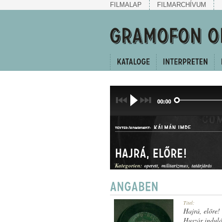
FILMALAP
FILMARCHÍVUM
00:00
KÁLMÁN IMRE
TEXTER/KOMPONIST:
Hajrá, előre!
Kategorien:
operett
militarizmus
tatárjárás
INDULÓ
Titel:
GATTUNG:
Hajrá, előre!
Huszár induló