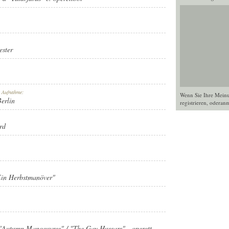
ster
r Aufnahme:
Wenn Sie Ihre Mein
Berlin
registrieren
, oder
anm
rd
"Ein Herbstmanöver"
 "Autumn Manoeuvres" / "The Gay Hussars" - operett.