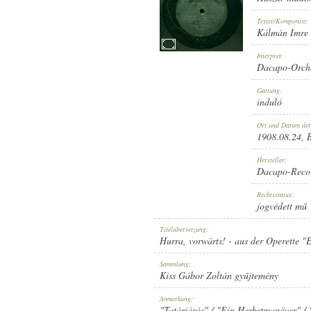
Texter/Komponist:
Kálmán Imre
Interpret:
Dacapo-Orche
1908.08.24
ERSCHEINUNGSJAHR:
Gattung:
induló
Ort und Datum de
1908.08.24
, 
Hersteller:
Dacapo-Reco
DACAPO-RECORD
HERSTELLER:
Rechtsstatus:
jogvédett mű
Titelübersetzung:
Hurra, vorwärts! - aus der Operette 
Sammlung:
Kiss Gábor Zoltán gyűjtemény
D-903.
PLATTENAUFNAHME:
Anmerkung:
"Tatárjárás" / "Ein Herbstmanöver" /