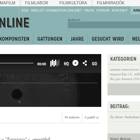
MAFILM
FILMLABOR
FILMKULTÚRA
FILMHIRADÓK
RSS
WAS IST GRAMOFON ONLINE?
HILFE
FORUM
KONTAKT
AN
Hören Sie zu!
Suchwort:
Machen Sie mit!
Reden Sie mit!
Empfehlen Sie
weiter!
HQ
GO
00:00
autumn manoeuvres 
magyar-kép (3)
,
mili
the gay hussars (10)
Zu dieser Aufnahme
99 Anhören
0 gefällt es
 a "Tatárjárás" c. operettből
Neuer Beitrag