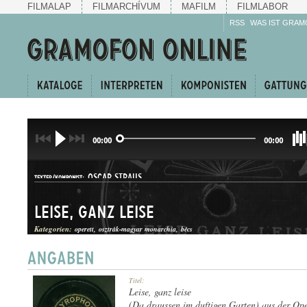
FILMALAP
FILMARCHÍVUM
MAFILM
FILMLABOR
RSS
WAS IST GRAM
00:00
00:00
OSCAR STRAUS
TEXTER/KOMPONIST:
Leise, ganz leise
Kategorien:
operett
osztrák-magyar monarchia
bécs
KERINGŐ
Titel:
GATTUNG:
Leise, ganz leise
(Da draussen im duftigen Garten) aus der Ope