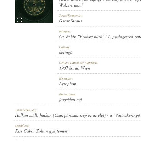
Walzertraum"
Texter/Komponist:
Oscar Straus
Interpret:
1907 KÖRÜL
ERSCHEINUNGSJAHR:
Cs. és kir. "Probszt báró" 51. gyalogezred zen
Gattung:
keringő
Ort und Datum der Aufnahme:
1907 körül
, Wien
Hersteller:
LYROPHON
HERSTELLER:
Lyrophon
Rechtsstatus:
jogvédett mű
Titelübersetzung:
Halkan száll, halkan (Csak párosan szép ez az élet) - a "Varázskeringő"
Sammlung:
W. 159.
PLATTENAUFNAHME:
Kiss Gábor Zoltán gyűjtemény