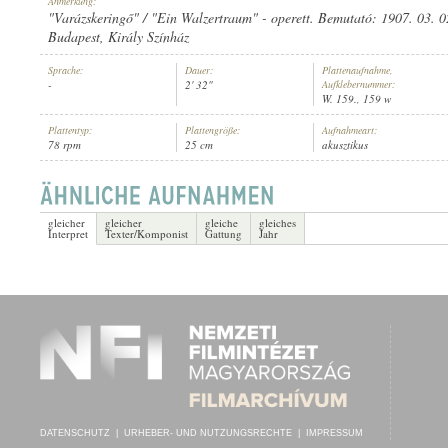
Anmerkung:
"Varázskeringő" / "Ein Walzertraum" - operett. Bemutató: 1907. 03. 02
Budapest, Király Színház
Sprache:
Dauer:
Plattenaufnahme,
-
2' 32"
Aufklebernummer:
W. 159., 159 w
CS. ÉS KIR. "PROBSZT BÁRÓ" 51. GYALOGEZRED ZENEKARA
INTERPRET:
Plattentyp:
Plattengröße:
Aufnahmeart:
78 rpm
25 cm
akusztikus
gleicher
gleicher
gleiche
gleiches
Interpret
Texter/Komponist
Gattung
Jahr
DATENSCHUTZ
|
URHEBER- UND NUTZUNGSRECHTE
|
IMPRESSUM