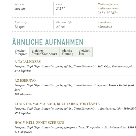
Sprache:
Dauer:
Plattenaufnahme,
magyar
2' 27"
Aufklebernummer:
2673, M 2673
Plattentyp:
Plattengröße:
Aufnahmeart:
78 rpm
25 cm
akusztikus
SAJÓ GÉZA
,
ISMERETLEN ZENÉSZ (GITÁR)
INTERPRET:
gleicher
gleicher
gleiche
gleiches
Interpret
Texter/Komponist
Gattung
Jahr
A TALÁLKOZÁS
Interpret:
Sajó Géza
,
ismeretlen zenész (gitár)
; Texter/Komponist:
Sajó Géza
; Erscheinungsjahr:
84 Abspielen
AZ ESERNYŐ
Interpret:
Sajó Géza
,
ismeretlen zenész (gitár)
; Texter/Komponist:
Szirmai Albert
-
Heltai Jenő
;
körül
107 Abspielen
COOK DR. VAGY A BOCI, BOCI TARKA TÖRTÉNETE
Interpret:
Sajó Géza
,
ismeretlen zenész (gitár)
; Texter/Komponist:
-
; Erscheinungsjahr:
1910 kör
99 Abspielen
HOGY KELL ZENÉT SZEREZNI
Interpret:
Sajó Géza
,
ismeretlen zenész (zongora)
; Texter/Komponist:
-
; Erscheinungsjahr:
1910 
211 Abspielen