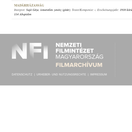
MADÁRHÁZASSÁG
Interpret:
Sajó Géza
,
ismeretlen zenész (gitár)
; Texter/Komponist:
-
; Erscheinungsjahr:
1910 kör
114 Abspielen
DATENSCHUTZ
|
URHEBER- UND NUTZUNGSRECHTE
|
IMPRESSUM