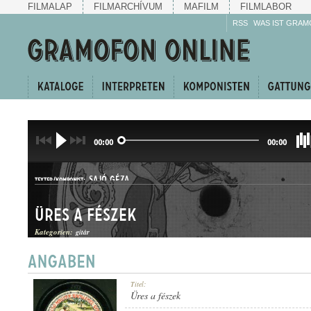
FILMALAP
FILMARCHÍVUM
MAFILM
FILMLABOR
RSS
WAS IST GRAM
00:00
00:00
SAJÓ GÉZA
TEXTER/KOMPONIST:
Üres a fészek
Kategorien:
gitár
DAL
Titel:
GATTUNG:
Üres a fészek