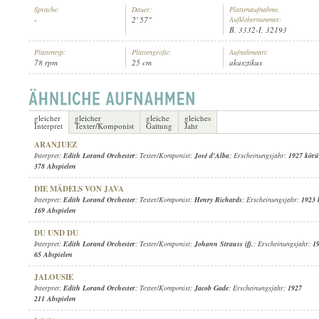
Sprache:
Dauer:
Plattenaufnahme,
-
2' 57"
Aufklebernummer:
B. 3332-I, 32193
Plattentyp:
Plattengröße:
Aufnahmeart:
78 rpm
25 cm
akusztikus
EDITH LORAND ORCHESTER
INTERPRET:
gleicher
gleicher
gleiche
gleiches
Interpret
Texter/Komponist
Gattung
Jahr
ARANJUEZ
Interpret:
Edith Lorand Orchester
; Texter/Komponist:
José d'Alba
; Erscheinungsjahr:
1927 körü
378 Abspielen
DIE MÄDELS VON JAVA
Interpret:
Edith Lorand Orchester
; Texter/Komponist:
Henry Richards
; Erscheinungsjahr:
1923 
169 Abspielen
DU UND DU
Interpret:
Edith Lorand Orchester
; Texter/Komponist:
Johann Strauss ifj.
; Erscheinungsjahr:
1
65 Abspielen
JALOUSIE
Interpret:
Edith Lorand Orchester
; Texter/Komponist:
Jacob Gade
; Erscheinungsjahr:
1927
211 Abspielen