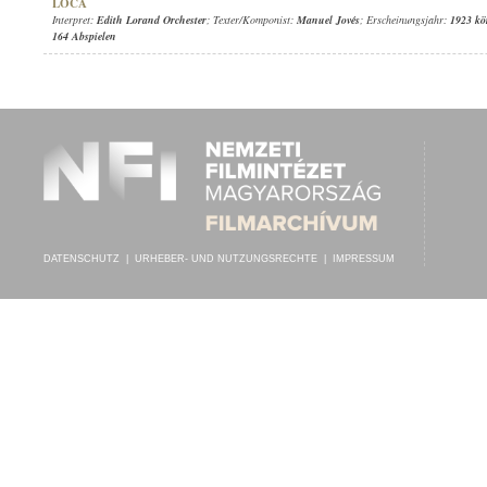
LOCA
Interpret:
Edith Lorand Orchester
; Texter/Komponist:
Manuel Jovés
; Erscheinungsjahr:
1923 kö
164 Abspielen
DATENSCHUTZ
|
URHEBER- UND NUTZUNGSRECHTE
|
IMPRESSUM