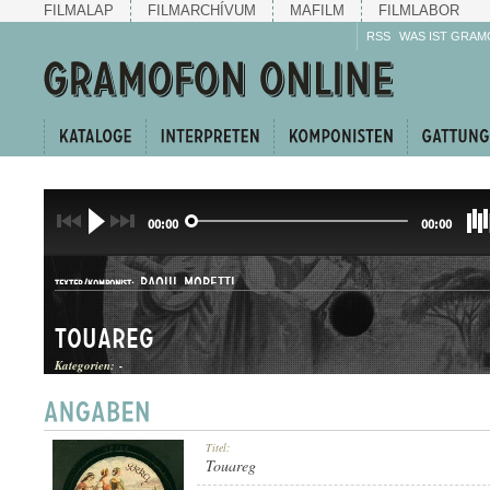
FILMALAP
FILMARCHÍVUM
MAFILM
FILMLABOR
RSS
WAS IST GRAM
00:00
00:00
RAOUL MORETTI
TEXTER/KOMPONIST:
Touareg
Kategorien:
-
FOXTROT
Titel:
GATTUNG:
Touareg